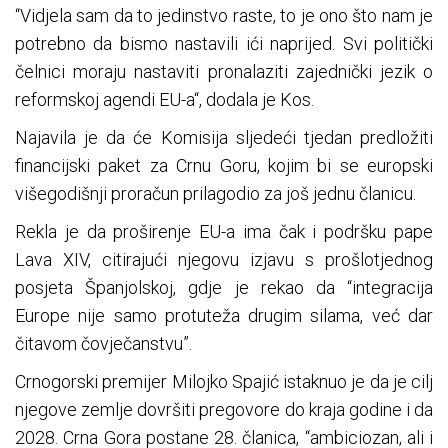
“Vidjela sam da to jedinstvo raste, to je ono što nam je
potrebno da bismo nastavili ići naprijed. Svi politički
čelnici moraju nastaviti pronalaziti zajednički jezik o
reformskoj agendi EU-a“, dodala je Kos.
Najavila je da će Komisija sljedeći tjedan predložiti
financijski paket za Crnu Goru, kojim bi se europski
višegodišnji proračun prilagodio za još jednu članicu.
Rekla je da proširenje EU-a ima čak i podršku pape
Lava XIV, citirajući njegovu izjavu s prošlotjednog
posjeta Španjolskoj, gdje je rekao da “integracija
Europe nije samo protuteža drugim silama, već dar
čitavom čovječanstvu”.
Crnogorski premijer Milojko Spajić istaknuo je da je cilj
njegove zemlje dovršiti pregovore do kraja godine i da
2028. Crna Gora postane 28. članica, “ambiciozan, ali i