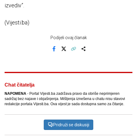
izvediv”.
(Vijesti.ba)
Podijeli ovaj članak
Facebook
X
Kopiraj link
Više
Chat čitatelja
NAPOMENA
- Portal Vijesti.ba zadržava pravo da obriše neprimjeren
sadržaj bez najave i objašnjenja. Mišljenja iznešena u chatu nisu stavovi
redakcije portala Vijesti.ba. Ova vijest je sada dostupna samo za čitanje.
Pridruži se diskusiji