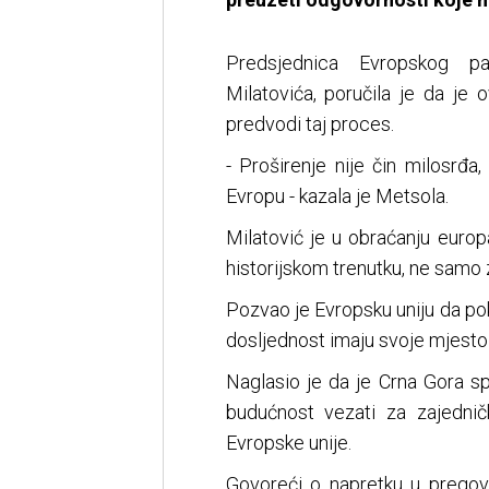
Predsjednica Evropskog pa
Milatovića, poručila je da je
predvodi taj proces.
- Proširenje nije čin milosrđa,
Evropu - kazala je Metsola.
Milatović je u obraćanju euro
historijskom trenutku, ne samo z
Pozvao je Evropsku uniju da po
dosljednost imaju svoje mjesto
Naglasio je da je Crna Gora s
budućnost vezati za zajednič
Evropske unije.
Govoreći o napretku u pregovo