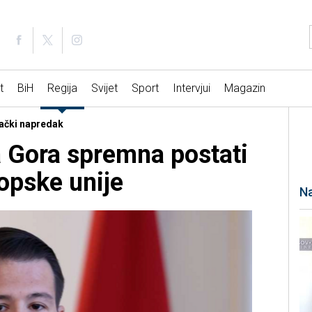
t
BiH
Regija
Svijet
Sport
Intervjui
Magazin
rački napredak
a Gora spremna postati
opske unije
Na