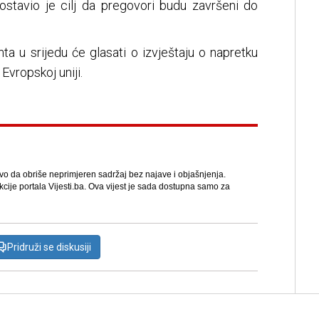
ostavio je cilj da pregovori budu završeni do
a u srijedu će glasati o izvještaju o napretku
Evropskoj uniji.
avo da obriše neprimjeren sadržaj bez najave i objašnjenja.
kcije portala Vijesti.ba. Ova vijest je sada dostupna samo za
Pridruži se diskusiji