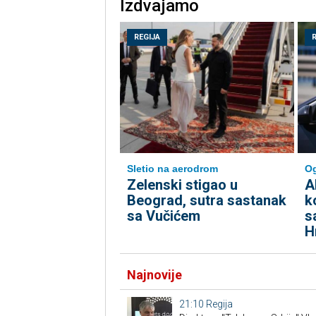
Izdvajamo
REGIJA
Sletio na aerodrom
O
Zelenski stigao u
A
Beograd, sutra sastanak
k
sa Vučićem
s
H
Najnovije
21:10
Regija