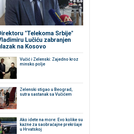
Direktoru "Telekoma Srbije"
Vladimiru Lučiću zabranjen
ulazak na Kosovo
Vučić i Zelenski: Zajedno kroz
minsko polje
Zelenski stigao u Beograd,
sutra sastanak sa Vučićem
Ako idete na more: Evo kolike su
kazne za saobraćajne prekršaje
u Hrvatskoj