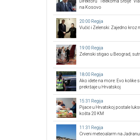
Direktoru "Telekoma Srbije" Vl
na Kosovo
20:00
Regija
Vučić i Zelenski: Zajedno kroz 
19:00
Regija
Zelenski stigao u Beograd, su
18:00
Regija
Ako idete na more: Evo kolike 
prekršaje u Hrvatskoj
15:31
Regija
Pijace u Hrvatskoj postale luk
košta 20 KM
11:31
Regija
Crveni meteoalarm na Jadranu