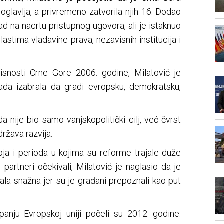
oglavlja, a privremeno zatvorila njih 16. Dodao
ad na nacrtu pristupnog ugovora, ali je istaknuo
astima vladavine prava, nezavisnih institucija i
snosti Crne Gore 2006. godine, Milatović je
ada izabrala da gradi evropsku, demokratsku,
.
 nije bio samo vanjskopolitički cilj, već čvrst
država razvija.
toja i perioda u kojima su reforme trajale duže
partneri očekivali, Milatović je naglasio da je
ala snažna jer su je građani prepoznali kao put
anju Evropskoj uniji počeli su 2012. godine.