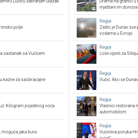
adimiru Lučiću zabranjen ulazak
Drama na granici u 
mještani im donose
Regija
minsko polje
Zašto je Dunav sve p
vodama u Evropi
Regija
tra sastanak sa Vučićem
Loše vijesti za Srb
Regija
su kazne za saobraćajne
Vučić: Ako se Dunav
Regija
suz: Kilogram pojedinog voća
Vlasnici restorana 
automobilom
Regija
, moguća jaka bura
Vučićeva poruka Hrvat