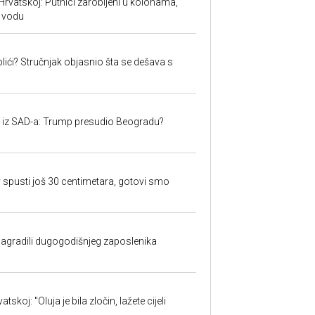
Hrvatskoj: Putnici zarobljeni u kolonama,
 vodu
lići? Stručnjak objasnio šta se dešava s
iju iz SAD-a: Trump presudio Beogradu?
 spusti još 30 centimetara, gotovi smo
nagradili dugogodišnjeg zaposlenika
skoj: "Oluja je bila zločin, lažete cijeli