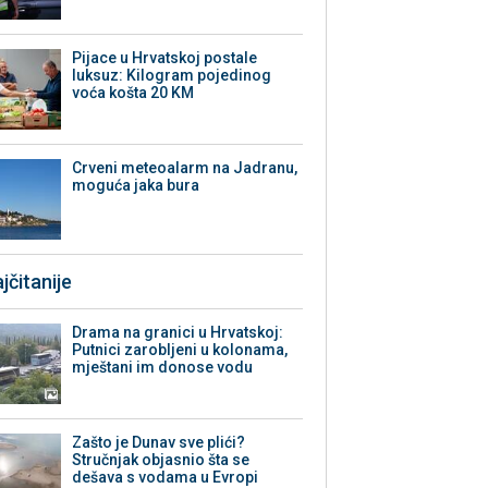
Pijace u Hrvatskoj postale
luksuz: Kilogram pojedinog
voća košta 20 KM
Crveni meteoalarm na Jadranu,
moguća jaka bura
jčitanije
Drama na granici u Hrvatskoj:
Putnici zarobljeni u kolonama,
mještani im donose vodu
Zašto je Dunav sve plići?
Stručnjak objasnio šta se
dešava s vodama u Evropi