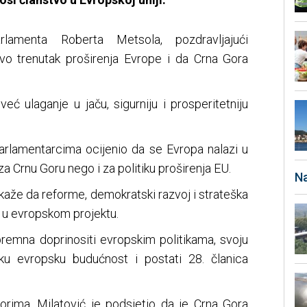
rlamenta Roberta Metsola, pozdravljajući
 ovo trenutak proširenja Evrope i da Crna Gora
 već ulaganje u jaču, sigurniju i prosperitetniju
parlamentarcima ocijenio da se Evropa nalazi u
a Crnu Goru nego i za politiku proširenja EU.
Na
kaže da reforme, demokratski razvoj i strateška
 u evropskom projektu.
premna doprinositi evropskim politikama, svoju
ku evropsku budućnost i postati 28. članica
rima, Milatović je podsjetio da je Crna Gora