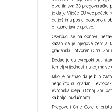
otvorila sva 33 pregovaračka p
je da je Vijeće EU već počelo r
da još ima posla, posebno u obl
efikasne javne uprave.
Osvrćući se na obnovu nezavi
kazao da je njegova zemlja t
građansku i otvorenu Crnu Goru
Dodao je da evropski put nikada
temelj vrijednosti na kojima se 
Iako je priznao da je bilo zas
nego što su građani i evropski 
evropska ideja u Crnoj Gori ost
ka boljoj budućnosti.
Pregovori Crne Gore o pristup