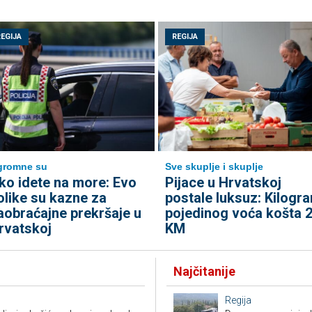
REGIJA
REGIJA
gromne su
Sve skuplje i skuplje
ko idete na more: Evo
Pijace u Hrvatskoj
olike su kazne za
postale luksuz: Kilogr
aobraćajne prekršaje u
pojedinog voća košta 
rvatskoj
KM
Najčitanije
Regija