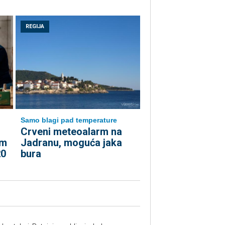
REGIJA
Samo blagi pad temperature
Crveni meteoalarm na
am
Jadranu, moguća jaka
20
bura