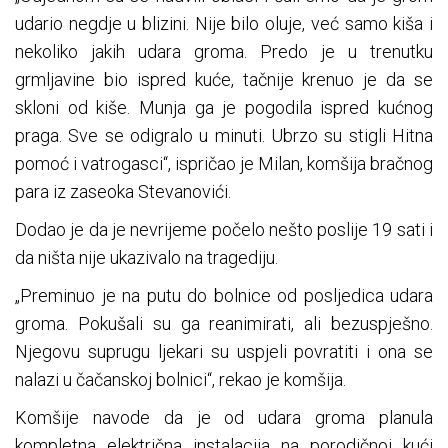
udario negdje u blizini. Nije bilo oluje, već samo kiša i
nekoliko jakih udara groma. Predo je u trenutku
grmljavine bio ispred kuće, tačnije krenuo je da se
skloni od kiše. Munja ga je pogodila ispred kućnog
praga. Sve se odigralo u minuti. Ubrzo su stigli Hitna
pomoć i vatrogasci“, ispričao je Milan, komšija bračnog
para iz zaseoka Stevanovići.
Dodao je da je nevrijeme počelo nešto poslije 19 sati i
da ništa nije ukazivalo na tragediju.
„Preminuo je na putu do bolnice od posljedica udara
groma. Pokušali su ga reanimirati, ali bezuspješno.
Njegovu suprugu ljekari su uspjeli povratiti i ona se
nalazi u čačanskoj bolnici“, rekao je komšija.
Komšije navode da je od udara groma planula
kompletna električna instalacija na porodičnoj kući