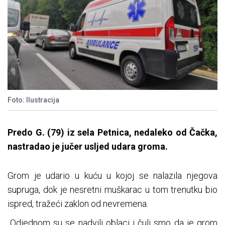
Foto: Ilustracija
Predo G. (79) iz sela Petnica, nedaleko od Čačka,
nastradao je jučer usljed udara groma.
Grom je udario u kuću u kojoj se nalazila njegova
supruga, dok je nesretni muškarac u tom trenutku bio
ispred, tražeći zaklon od nevremena.
„Odjednom su se nadvili oblaci i čuli smo da je grom