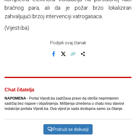
bračnog para, ali da je požar brzo lokaliziran
zahvaljujući brzoj intervenciji vatrogasaca.
(Vijesti.ba)
Podijeli ovaj članak
Facebook
X
Kopiraj link
Više
Chat čitatelja
NAPOMENA
- Portal Vijesti.ba zadržava pravo da obriše neprimjeren
sadržaj bez najave i objašnjenja. Mišljenja iznešena u chatu nisu stavovi
redakcije portala Vijesti.ba. Ova vijest je sada dostupna samo za čitanje.
Pridruži se diskusiji