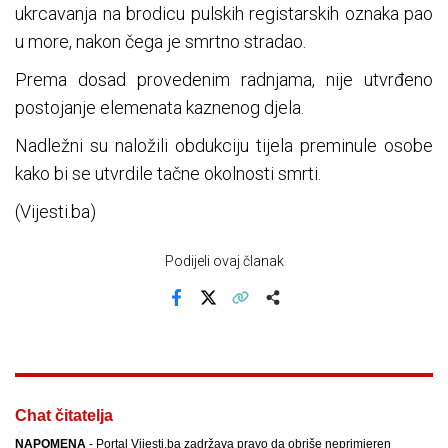
ukrcavanja na brodicu pulskih registarskih oznaka pao
u more, nakon čega je smrtno stradao.
Prema dosad provedenim radnjama, nije utvrđeno
postojanje elemenata kaznenog djela.
Nadležni su naložili obdukciju tijela preminule osobe
kako bi se utvrdile tačne okolnosti smrti.
(Vijesti.ba)
Podijeli ovaj članak
Facebook
X
Kopiraj link
Više
Chat čitatelja
NAPOMENA
- Portal Vijesti.ba zadržava pravo da obriše neprimjeren