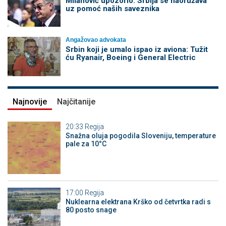
Milanović upozorio: Srbija se naoružava
uz pomoć naših saveznika
Angažovao advokata
Srbin koji je umalo ispao iz aviona: Tužit
ću Ryanair, Boeing i General Electric
Najnovije
Najčitanije
20:33
Regija
Snažna oluja pogodila Sloveniju, temperature
pale za 10°C
17:00
Regija
Nuklearna elektrana Krško od četvrtka radi s
80 posto snage