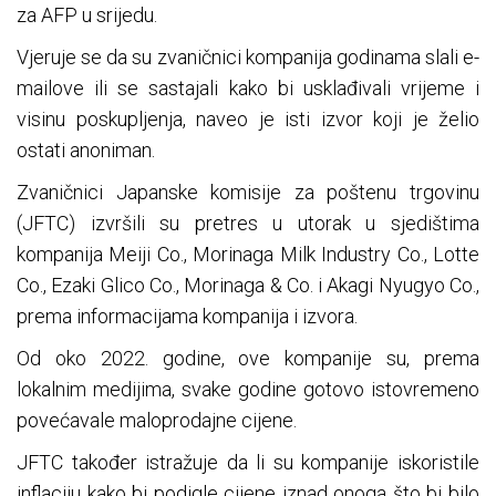
za AFP u srijedu.
Vjeruje se da su zvaničnici kompanija godinama slali e-
mailove ili se sastajali kako bi usklađivali vrijeme i
visinu poskupljenja, naveo je isti izvor koji je želio
ostati anoniman.
Zvaničnici Japanske komisije za poštenu trgovinu
(JFTC) izvršili su pretres u utorak u sjedištima
kompanija Meiji Co., Morinaga Milk Industry Co., Lotte
Co., Ezaki Glico Co., Morinaga & Co. i Akagi Nyugyo Co.,
prema informacijama kompanija i izvora.
Od oko 2022. godine, ove kompanije su, prema
lokalnim medijima, svake godine gotovo istovremeno
povećavale maloprodajne cijene.
JFTC također istražuje da li su kompanije iskoristile
inflaciju kako bi podigle cijene iznad onoga što bi bilo