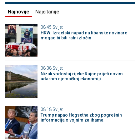
Najnovije
Najčitanije
08:45
Svijet
HRW: Izraelski napad na libanske novinare
mogao bi biti ratni zločin
08:38
Svijet
Nizak vodostaj rijeke Rajne prijeti novim
udarom njemačkoj ekonomiji
08:18
Svijet
Trump napao Hegsetha zbog pogrešnih
informacija o vojnim zalihama