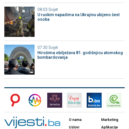
08:03
Svijet
U ruskim napadima na Ukrajinu ubijeno šest
osoba
07:30
Svijet
Hirošima obilježava 81. godišnjicu atomskog
bombardovanja
O nama
Marketing
Uslovi
Aplikacije