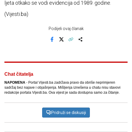
ljeta otkako se vodi evidencija od 1989. godine.
(Vijesti.ba)
Podijeli ovaj članak
Facebook
X
Kopiraj link
Više
Chat čitatelja
NAPOMENA
- Portal Vijesti.ba zadržava pravo da obriše neprimjeren
sadržaj bez najave i objašnjenja. Mišljenja iznešena u chatu nisu stavovi
redakcije portala Vijesti.ba. Ova vijest je sada dostupna samo za čitanje.
Pridruži se diskusiji