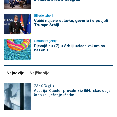
Slijede izbori
Vučić najavio ostavku, govorio i o posjeti
Trumpa Srbiji
Umalo tragedija
Djevojčicu (7) u Srbiji usisao vakum na
bazenu
Najnovije
Najčitanije
23:40
Regija
Austrija: Osuđen provalnik iz BiH, rekao da je
krao za liječenje kćerke