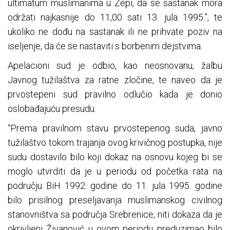
ultimatum muslimanima u Žepi, da se sastanak mora
održati najkasnije do 11,00 sati 13. jula 1995.”, te
ukoliko ne dođu na sastanak ili ne prihvate poziv na
iseljenje, da će se nastaviti s borbenim dejstvima.
Apelacioni sud je odbio, kao neosnovanu, žalbu
Javnog tužilaštva za ratne zločine, te naveo da je
prvostepeni sud pravilno odlučio kada je donio
oslobađajuću presudu.
“Prema pravilnom stavu prvostepenog suda, javno
tužilaštvo tokom trajanja ovog krivičnog postupka, nije
sudu dostavilo bilo koji dokaz na osnovu kojeg bi se
moglo utvrditi da je u periodu od početka rata na
području BiH 1992. godine do 11. jula 1995. godine
bilo prisilnog preseljavanja muslimanskog civilnog
stanovništva sa područja Srebrenice, niti dokaza da je
okrivljeni Živanović u ovom periodu preduzimao bilo