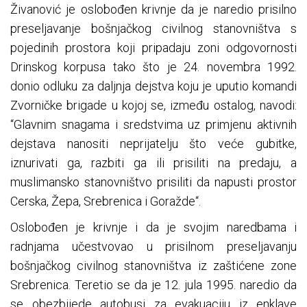
Živanović je oslobođen krivnje da je naredio prisilno
preseljavanje bošnjačkog civilnog stanovništva s
pojedinih prostora koji pripadaju zoni odgovornosti
Drinskog korpusa tako što je 24. novembra 1992.
donio odluku za daljnja dejstva koju je uputio komandi
Zvorničke brigade u kojoj se, između ostalog, navodi:
“Glavnim snagama i sredstvima uz primjenu aktivnih
dejstava nanositi neprijatelju što veće gubitke,
iznurivati ga, razbiti ga ili prisiliti na predaju, a
muslimansko stanovništvo prisiliti da napusti prostor
Cerska, Žepa, Srebrenica i Goražde“.
Oslobođen je krivnje i da je svojim naredbama i
radnjama učestvovao u prisilnom preseljavanju
bošnjačkog civilnog stanovništva iz zaštićene zone
Srebrenica. Teretio se da je 12. jula 1995. naredio da
se obezbijede autobusi za evakuaciju iz enklave