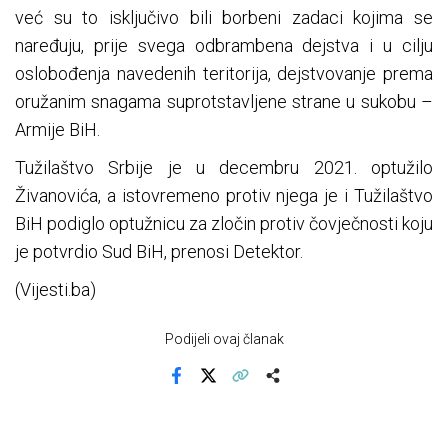
već su to isključivo bili borbeni zadaci kojima se
naređuju, prije svega odbrambena dejstva i u cilju
oslobođenja navedenih teritorija, dejstvovanje prema
oružanim snagama suprotstavljene strane u sukobu –
Armije BiH.
Tužilaštvo Srbije je u decembru 2021. optužilo
Živanovića, a istovremeno protiv njega je i Tužilaštvo
BiH podiglo optužnicu za zločin protiv čovječnosti koju
je potvrdio Sud BiH, prenosi Detektor.
(Vijesti.ba)
Podijeli ovaj članak
Facebook
X
Kopiraj link
Više