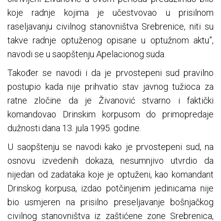
koje radnje kojima je učestvovao u prisilnom
raseljavanju civilnog stanovništva Srebrenice, niti su
takve radnje optuženog opisane u optužnom aktu”,
navodi se u saopštenju Apelacionog suda.
Također se navodi i da je prvostepeni sud pravilno
postupio kada nije prihvatio stav javnog tužioca za
ratne zločine da je Živanović stvarno i faktički
komandovao Drinskim korpusom do primopredaje
dužnosti dana 13. jula 1995. godine.
U saopštenju se navodi kako je prvostepeni sud, na
osnovu izvedenih dokaza, nesumnjivo utvrdio da
nijedan od zadataka koje je optuženi, kao komandant
Drinskog korpusa, izdao potčinjenim jedinicama nije
bio usmjeren na prisilno preseljavanje bošnjačkog
civilnog stanovništva iz zaštićene zone Srebrenica,