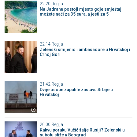
22:20
Regija
Na Jadranu postoji mjesto gdje smještaj
možete naći za 35 eura, a jesti za 5
22:14
Regija
Zelenski smijenio i ambasadore u Hrvatskoj i
Crnoj Gori
21:42
Regija
Dvije osobe zapalile zastavu Srbije u
Hrvatskoj
20:00
Regija
Kakvu poruku Vučić šalje Rusiji? Zelenski u
subotu stiže u Beograd