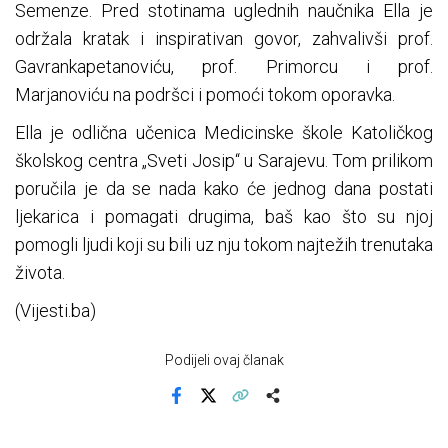
Semenze. Pred stotinama uglednih naučnika Ella je
održala kratak i inspirativan govor, zahvalivši prof.
Gavrankapetanoviću, prof. Primorcu i prof.
Marjanoviću na podršci i pomoći tokom oporavka.
Ella je odlična učenica Medicinske škole Katoličkog
školskog centra „Sveti Josip“ u Sarajevu. Tom prilikom
poručila je da se nada kako će jednog dana postati
ljekarica i pomagati drugima, baš kao što su njoj
pomogli ljudi koji su bili uz nju tokom najtežih trenutaka
života.
(Vijesti.ba)
Podijeli ovaj članak
Facebook
X
Kopiraj link
Više