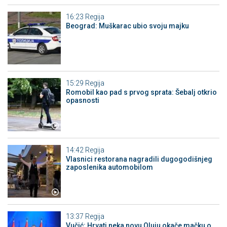
16:23
Regija
Beograd: Muškarac ubio svoju majku
15:29
Regija
Romobil kao pad s prvog sprata: Šebalj otkrio
opasnosti
14:42
Regija
Vlasnici restorana nagradili dugogodišnjeg
zaposlenika automobilom
13:37
Regija
Vučić: Hrvati neka novu Oluju okače mačku o