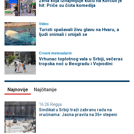
Žena koja iznajmljuje kuću na Korčuli je
hit: Priče su čista komedija
Video
Turisti spašavali živu glavu na Hvaru, a
ljudi snimali i smijali se
Crveni meteoalarm
Vrhunac toplotnog vala u Srbiji, večeras
tropska noć u Beogradu i Vojvodini
Najnovije
Najčitanije
16:26
Regija
Sindikat u Srbiji traži zabranu rada na
vrućinama: Jasna pravila na 36+ stepeni