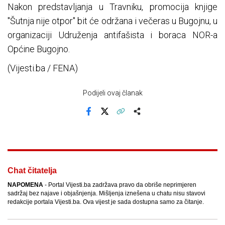
Nakon predstavljanja u Travniku, promocija knjige
"Šutnja nije otpor" bit će održana i večeras u Bugojnu, u
organizaciji Udruženja antifašista i boraca NOR-a
Općine Bugojno.
(Vijesti.ba / FENA)
Podijeli ovaj članak
Facebook
X
Kopiraj link
Više
Chat čitatelja
NAPOMENA
- Portal Vijesti.ba zadržava pravo da obriše neprimjeren
sadržaj bez najave i objašnjenja. Mišljenja iznešena u chatu nisu stavovi
redakcije portala Vijesti.ba. Ova vijest je sada dostupna samo za čitanje.