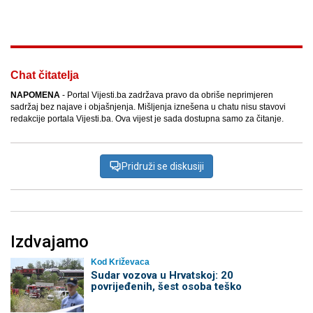
Facebook
X
Kopiraj link
Više
Chat čitatelja
NAPOMENA
- Portal Vijesti.ba zadržava pravo da obriše neprimjeren
sadržaj bez najave i objašnjenja. Mišljenja iznešena u chatu nisu stavovi
redakcije portala Vijesti.ba. Ova vijest je sada dostupna samo za čitanje.
Pridruži se diskusiji
Izdvajamo
Kod Križevaca
Sudar vozova u Hrvatskoj: 20
povrijeđenih, šest osoba teško