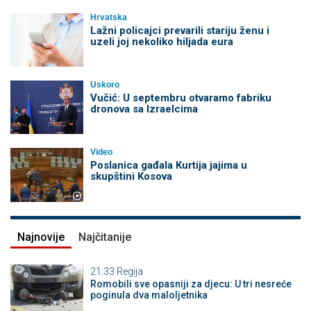
Hrvatska
Lažni policajci prevarili stariju ženu i
uzeli joj nekoliko hiljada eura
Uskoro
Vučić: U septembru otvaramo fabriku
dronova sa Izraelcima
Video
Poslanica gađala Kurtija jajima u
skupštini Kosova
Najnovije
Najčitanije
21:33
Regija
Romobili sve opasniji za djecu: U tri nesreće
poginula dva maloljetnika