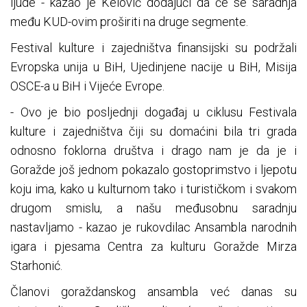
ljude - kazao je Kelović dodajući da će se saradnja
među KUD-ovim proširiti na druge segmente.
Festival kulture i zajedništva finansijski su podržali
Evropska unija u BiH, Ujedinjene nacije u BiH, Misija
OSCE-a u BiH i Vijeće Evrope.
- Ovo je bio posljednji događaj u ciklusu Festivala
kulture i zajedništva čiji su domaćini bila tri grada
odnosno foklorna društva i drago nam je da je i
Goražde još jednom pokazalo gostoprimstvo i ljepotu
koju ima, kako u kulturnom tako i turističkom i svakom
drugom smislu, a našu međusobnu saradnju
nastavljamo - kazao je rukovdilac Ansambla narodnih
igara i pjesama Centra za kulturu Goražde Mirza
Starhonić.
Članovi goraždanskog ansambla već danas su