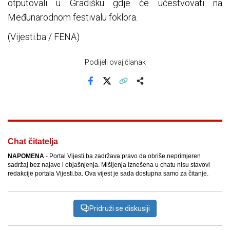
otputovali u Gradišku gdje će učestvovati na
Međunarodnom festivalu foklora.
(Vijesti.ba / FENA)
Podijeli ovaj članak
Facebook
X
Kopiraj link
Više
Chat čitatelja
NAPOMENA
- Portal Vijesti.ba zadržava pravo da obriše neprimjeren
sadržaj bez najave i objašnjenja. Mišljenja iznešena u chatu nisu stavovi
redakcije portala Vijesti.ba. Ova vijest je sada dostupna samo za čitanje.
Pridruži se diskusiji