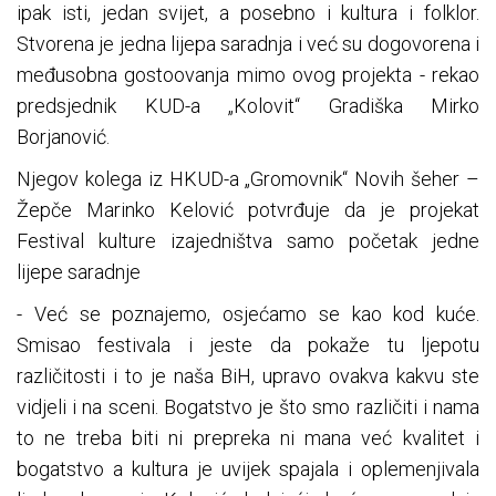
ipak isti, jedan svijet, a posebno i kultura i folklor.
Stvorena je jedna lijepa saradnja i već su dogovorena i
međusobna gostoovanja mimo ovog projekta - rekao
predsjednik KUD-a „Kolovit“ Gradiška Mirko
Borjanović.
Njegov kolega iz HKUD-a „Gromovnik“ Novih šeher –
Žepče Marinko Kelović potvrđuje da je projekat
Festival kulture izajedništva samo početak jedne
lijepe saradnje
- Već se poznajemo, osjećamo se kao kod kuće.
Smisao festivala i jeste da pokaže tu ljepotu
različitosti i to je naša BiH, upravo ovakva kakvu ste
vidjeli i na sceni. Bogatstvo je što smo različiti i nama
to ne treba biti ni prepreka ni mana već kvalitet i
bogatstvo a kultura je uvijek spajala i oplemenjivala