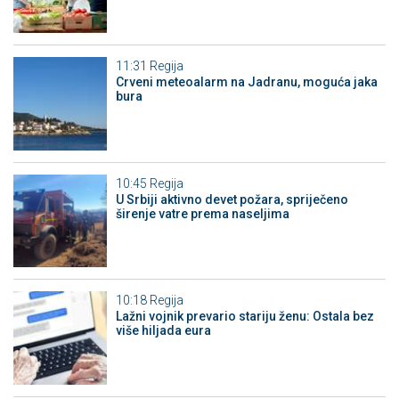
11:31
Regija
Crveni meteoalarm na Jadranu, moguća jaka
bura
10:45
Regija
U Srbiji aktivno devet požara, spriječeno
širenje vatre prema naseljima
10:18
Regija
Lažni vojnik prevario stariju ženu: Ostala bez
više hiljada eura