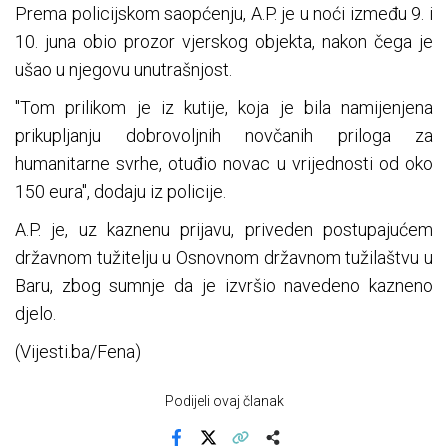
Prema policijskom saopćenju, A.P. je u noći između 9. i
10. juna obio prozor vjerskog objekta, nakon čega je
ušao u njegovu unutrašnjost.
"Tom prilikom je iz kutije, koja je bila namijenjena
prikupljanju dobrovoljnih novčanih priloga za
humanitarne svrhe, otuđio novac u vrijednosti od oko
150 eura", dodaju iz policije.
A.P. je, uz kaznenu prijavu, priveden postupajućem
državnom tužitelju u Osnovnom državnom tužilaštvu u
Baru, zbog sumnje da je izvršio navedeno kazneno
djelo.
(Vijesti.ba/Fena)
Podijeli ovaj članak