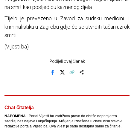
na smrt kao posljedicu kaznenog djela.
Tijelo je prevezeno u Zavod za sudsku medicinu i
kriminalistiku u Zagrebu gdje će se utvrditi tačan uzrok
smrti.
(Vijesti.ba)
Podijeli ovaj članak
Facebook
X
Kopiraj link
Više
Chat čitatelja
NAPOMENA
- Portal Vijesti.ba zadržava pravo da obriše neprimjeren
sadržaj bez najave i objašnjenja. Mišljenja iznešena u chatu nisu stavovi
redakcije portala Vijesti.ba. Ova vijest je sada dostupna samo za čitanje.