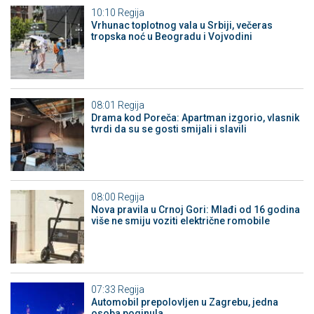
10:10
Regija
Vrhunac toplotnog vala u Srbiji, večeras
tropska noć u Beogradu i Vojvodini
08:01
Regija
Drama kod Poreča: Apartman izgorio, vlasnik
tvrdi da su se gosti smijali i slavili
08:00
Regija
Nova pravila u Crnoj Gori: Mlađi od 16 godina
više ne smiju voziti električne romobile
07:33
Regija
Automobil prepolovljen u Zagrebu, jedna
osoba poginula