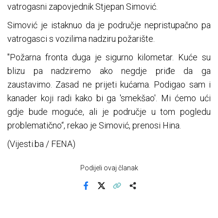
vatrogasni zapovjednik Stjepan Simović.
Simović je istaknuo da je područje nepristupačno pa
vatrogasci s vozilima nadziru požarište.
"Požarna fronta duga je sigurno kilometar. Kuće su
blizu pa nadziremo ako negdje priđe da ga
zaustavimo. Zasad ne prijeti kućama. Podigao sam i
kanader koji radi kako bi ga 'smekšao'. Mi ćemo ući
gdje bude moguće, ali je područje u tom pogledu
problematično“, rekao je Simović, prenosi Hina.
(Vijesti.ba / FENA)
Podijeli ovaj članak
Facebook
X
Kopiraj link
Više