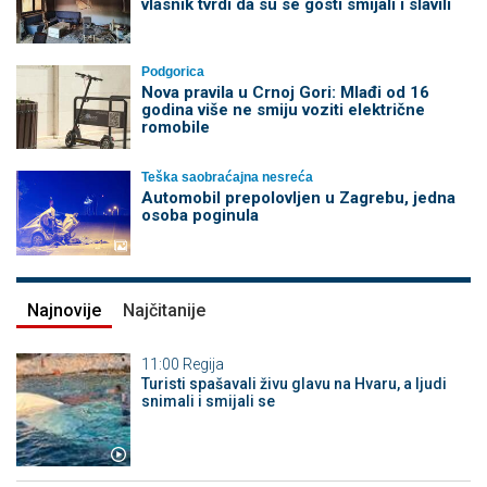
vlasnik tvrdi da su se gosti smijali i slavili
Podgorica
Nova pravila u Crnoj Gori: Mlađi od 16
godina više ne smiju voziti električne
romobile
Teška saobraćajna nesreća
Automobil prepolovljen u Zagrebu, jedna
osoba poginula
Najnovije
Najčitanije
11:00
Regija
Turisti spašavali živu glavu na Hvaru, a ljudi
snimali i smijali se