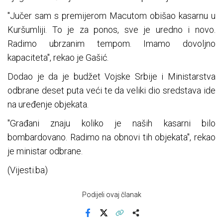
"Jučer sam s premijerom Macutom obišao kasarnu u
Kuršumliji. To je za ponos, sve je uredno i novo.
Radimo ubrzanim tempom. Imamo dovoljno
kapaciteta", rekao je Gašić.
Dodao je da je budžet Vojske Srbije i Ministarstva
odbrane deset puta veći te da veliki dio sredstava ide
na uređenje objekata.
"Građani znaju koliko je naših kasarni bilo
bombardovano. Radimo na obnovi tih objekata", rekao
je ministar odbrane.
(Vijesti.ba)
Podijeli ovaj članak
Facebook
X
Kopiraj link
Više