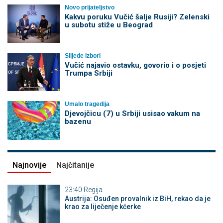
Novo prijateljstvo
Kakvu poruku Vučić šalje Rusiji? Zelenski
u subotu stiže u Beograd
Slijede izbori
Vučić najavio ostavku, govorio i o posjeti
Trumpa Srbiji
Umalo tragedija
Djevojčicu (7) u Srbiji usisao vakum na
bazenu
Najnovije
Najčitanije
23:40
Regija
Austrija: Osuđen provalnik iz BiH, rekao da je
krao za liječenje kćerke