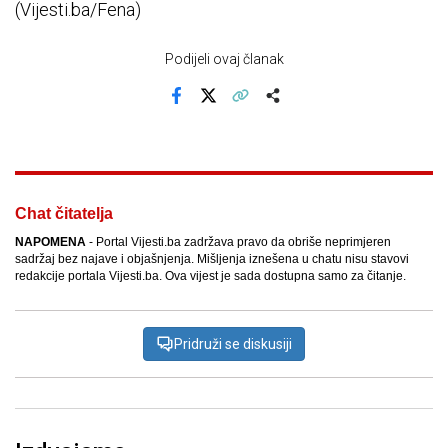
(Vijesti.ba/Fena)
Podijeli ovaj članak
Facebook
X
Kopiraj link
Više
Chat čitatelja
NAPOMENA
- Portal Vijesti.ba zadržava pravo da obriše neprimjeren
sadržaj bez najave i objašnjenja. Mišljenja iznešena u chatu nisu stavovi
redakcije portala Vijesti.ba. Ova vijest je sada dostupna samo za čitanje.
Pridruži se diskusiji