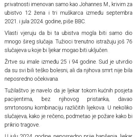
privatnosti imenovan samo kao Johannes M., krivim za
ubistvo 12 žena i tri muškarca između septembra
2021. i jula 2024. godine, piše BBC.
Vlasti vjeruju da bi ta ubistva mogla biti samo dio
mnogo šireg slučaja. Tužioci trenutno istražuju još 76
slučajeva u koje bi ljekar mogao biti uključen.
Žrtve su imale između 25 i 94 godine. Sud je utvrdio
da su svi bili teško bolesni, ali da njihova smrt nije bila
neposredno očekivana.
Tužilaštvo je navelo da je ljekar tokom kućnih posjeta
pacijentima, bez njihovog pristanka, davao
smrtonosnu kombinaciju različitih lijekova. U nekoliko
slučajeva, kako je rečeno, podmetao je požare kako bi
prikrio tragove.
U julu 2024. godine, neposredno prije hapšenja, ljekar