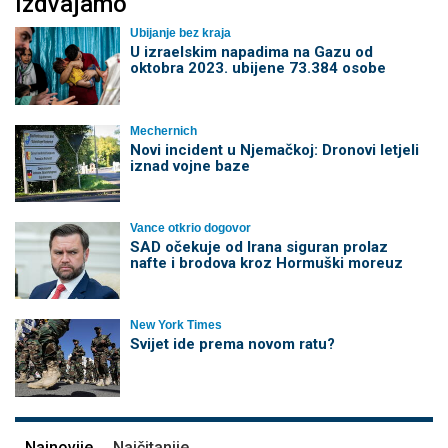
Izdvajamo
Ubijanje bez kraja
U izraelskim napadima na Gazu od
oktobra 2023. ubijene 73.384 osobe
Mechernich
Novi incident u Njemačkoj: Dronovi letjeli
iznad vojne baze
Vance otkrio dogovor
SAD očekuje od Irana siguran prolaz
nafte i brodova kroz Hormuški moreuz
New York Times
Svijet ide prema novom ratu?
Najnovije
Najčitanije