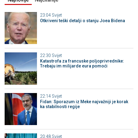
23:04
Svijet
Otkriveni teški detalji o stanju Joea Bidena
22:30
Svijet
Katastrofa za francuske poljoprivrednike:
Trebaju im milijarde eura pomoći
22:14
Svijet
Fidan: Sporazum iz Meke najvažniji je korak
ka stabilnosti regije
20:48
Svijet