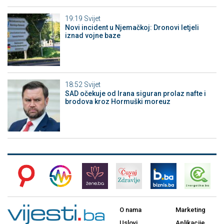
19:19
Svijet
Novi incident u Njemačkoj: Dronovi letjeli
iznad vojne baze
18:52
Svijet
SAD očekuje od Irana siguran prolaz nafte i
brodova kroz Hormuški moreuz
O nama
Marketing
Uslovi
Aplikacije