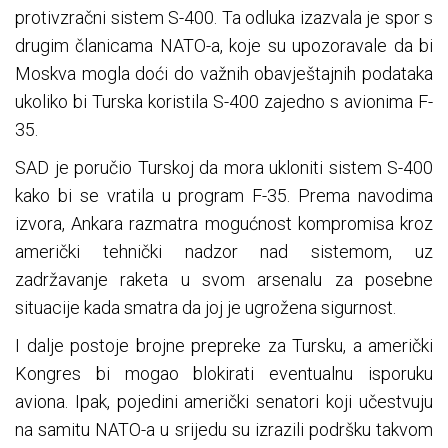
protivzračni sistem S-400. Ta odluka izazvala je spor s
drugim članicama NATO-a, koje su upozoravale da bi
Moskva mogla doći do važnih obavještajnih podataka
ukoliko bi Turska koristila S-400 zajedno s avionima F-
35.
SAD je poručio Turskoj da mora ukloniti sistem S-400
kako bi se vratila u program F-35. Prema navodima
izvora, Ankara razmatra mogućnost kompromisa kroz
američki tehnički nadzor nad sistemom, uz
zadržavanje raketa u svom arsenalu za posebne
situacije kada smatra da joj je ugrožena sigurnost.
I dalje postoje brojne prepreke za Tursku, a američki
Kongres bi mogao blokirati eventualnu isporuku
aviona. Ipak, pojedini američki senatori koji učestvuju
na samitu NATO-a u srijedu su izrazili podršku takvom