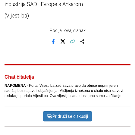
industrija SAD i Evrope s Ankarom.
(Vijesti.ba)
Podijeli ovaj članak
Facebook
X
Kopiraj link
Više
Chat čitatelja
NAPOMENA
- Portal Vijesti.ba zadržava pravo da obriše neprimjeren
sadržaj bez najave i objašnjenja. Mišljenja iznešena u chatu nisu stavovi
redakcije portala Vijesti.ba. Ova vijest je sada dostupna samo za čitanje.
Pridruži se diskusiji