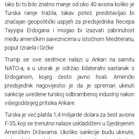
Iako bi to bilo znatno manje od oko 40 aviona koliko je
Turska ranije tražila, takav potez predstavljao bi
značajan geopolitički uspjeh za predsjednika Recepa
Tayyipa Erdogana i mogao bi izazvati zabrinutost
među američkim saveznicima u istočnom Mediteranu,
poput Izraela i Grčke.
Trump se ove sedmice nalazi u Ankari na samitu
NATO-a, a u utorak je održao bilateralni sastanak s
Erdoganom, kojeg često javno hvali. Američki
predsjednik nagovijestio je da je spreman ukinuti
sankcije uvedene turskoj odbrambenoj industriji nakon
višegodišnjeg pritiska Ankare.
Turska je već platila 1,4 milijarde dolara za šest aviona
F-35, koji se trenutno nalaze uskladišteni u Sjedinjenim
Američkim Državama. Ukoliko sankcije budu ukinute,