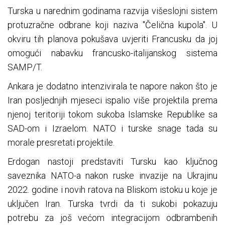
Turska u narednim godinama razvija višeslojni sistem
protuzračne odbrane koji naziva "Čelična kupola". U
okviru tih planova pokušava uvjeriti Francusku da joj
omogući nabavku francusko-italijanskog sistema
SAMP/T.
Ankara je dodatno intenzivirala te napore nakon što je
Iran posljednjih mjeseci ispalio više projektila prema
njenoj teritoriji tokom sukoba Islamske Republike sa
SAD-om i Izraelom. NATO i turske snage tada su
morale presretati projektile.
Erdogan nastoji predstaviti Tursku kao ključnog
saveznika NATO-a nakon ruske invazije na Ukrajinu
2022. godine i novih ratova na Bliskom istoku u koje je
uključen Iran. Turska tvrdi da ti sukobi pokazuju
potrebu za još većom integracijom odbrambenih