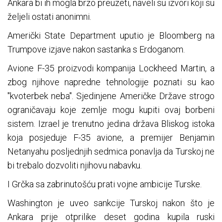
Ankara bi ih mogla brzo preuzeti, naveli su izvori koji su
željeli ostati anonimni.
Američki State Department uputio je Bloomberg na
Trumpove izjave nakon sastanka s Erdoganom.
Avione F-35 proizvodi kompanija Lockheed Martin, a
zbog njihove napredne tehnologije poznati su kao
"kvoterbek neba". Sjedinjene Američke Države strogo
ograničavaju koje zemlje mogu kupiti ovaj borbeni
sistem. Izrael je trenutno jedina država Bliskog istoka
koja posjeduje F-35 avione, a premijer Benjamin
Netanyahu posljednjih sedmica ponavlja da Turskoj ne
bi trebalo dozvoliti njihovu nabavku.
I Grčka sa zabrinutošću prati vojne ambicije Turske.
Washington je uveo sankcije Turskoj nakon što je
Ankara prije otprilike deset godina kupila ruski