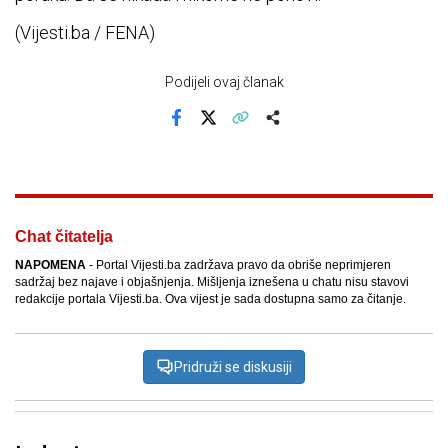
(Vijesti.ba / FENA)
Podijeli ovaj članak
Facebook
X
Kopiraj link
Više
Chat čitatelja
NAPOMENA
- Portal Vijesti.ba zadržava pravo da obriše neprimjeren
sadržaj bez najave i objašnjenja. Mišljenja iznešena u chatu nisu stavovi
redakcije portala Vijesti.ba. Ova vijest je sada dostupna samo za čitanje.
Pridruži se diskusiji