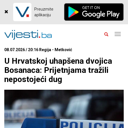
Preuzmite
aplikaciju
Toggl
navig
08.07.2026 / 20:16 Regija - Metković
U Hrvatskoj uhapšena dvojica
Bosanaca: Prijetnjama tražili
nepostojeći dug