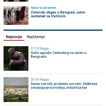
Sletio na aerodrom
Zelenski stigao u Beograd, sutra
sastanak sa Vučićem
Najnovije
Najčitanije
07:53
Regija
Vučić ugostio Zelenskog na večeri u
Beogradu
06:30
Regija
Dunav sve niži, problemi sve veći: Elektrane
smanjuju proizvodnju, industrija trpi