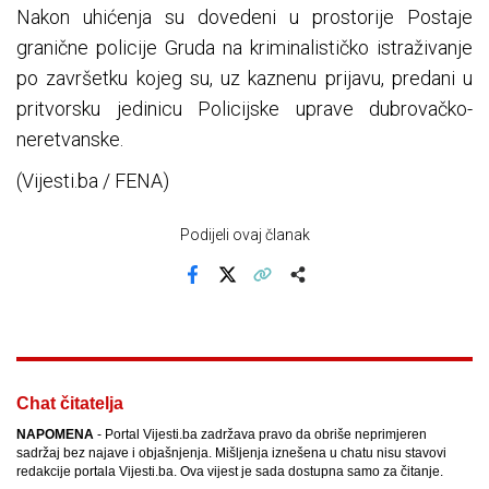
Nakon uhićenja su dovedeni u prostorije Postaje
granične policije Gruda na kriminalističko istraživanje
po završetku kojeg su, uz kaznenu prijavu, predani u
pritvorsku jedinicu Policijske uprave dubrovačko-
neretvanske.
(Vijesti.ba / FENA)
Podijeli ovaj članak
Facebook
X
Kopiraj link
Više
Chat čitatelja
NAPOMENA
- Portal Vijesti.ba zadržava pravo da obriše neprimjeren
sadržaj bez najave i objašnjenja. Mišljenja iznešena u chatu nisu stavovi
redakcije portala Vijesti.ba. Ova vijest je sada dostupna samo za čitanje.