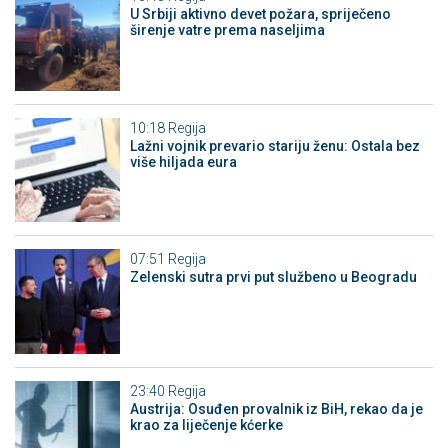
U Srbiji aktivno devet požara, spriječeno
širenje vatre prema naseljima
10:18
Regija
Lažni vojnik prevario stariju ženu: Ostala bez
više hiljada eura
07:51
Regija
Zelenski sutra prvi put službeno u Beogradu
23:40
Regija
Austrija: Osuđen provalnik iz BiH, rekao da je
krao za liječenje kćerke