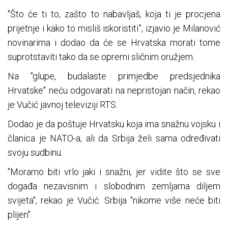
"Što će ti to, zašto to nabavljaš, koja ti je procjena
prijetnje i kako to misliš iskoristiti”, izjavio je Milanović
novinarima i dodao da će se Hrvatska morati tome
suprotstaviti tako da se opremi sličnim oružjem.
Na "glupe, budalaste primjedbe predsjednika
Hrvatske" neću odgovarati na nepristojan način, rekao
je Vučić javnoj televiziji RTS.
Dodao je da poštuje Hrvatsku koja ima snažnu vojsku i
članica je NATO-a, ali da Srbija želi sama određivati
svoju sudbinu.
"Moramo biti vrlo jaki i snažni, jer vidite što se sve
događa nezavisnim i slobodnim zemljama diljem
svijeta", rekao je Vučić. Srbija "nikome više neće biti
plijen".