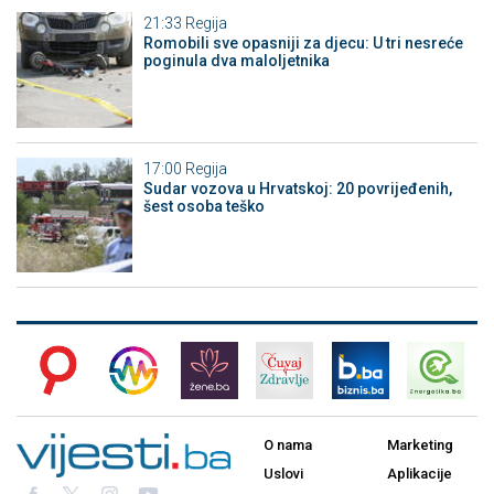
21:33
Regija
Romobili sve opasniji za djecu: U tri nesreće
poginula dva maloljetnika
17:00
Regija
Sudar vozova u Hrvatskoj: 20 povrijeđenih,
šest osoba teško
O nama
Marketing
Uslovi
Aplikacije