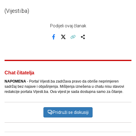
(Vijesti.ba)
Podijeli ovaj članak
Facebook
X
Kopiraj link
Više
Chat čitatelja
NAPOMENA
- Portal Vijesti.ba zadržava pravo da obriše neprimjeren
sadržaj bez najave i objašnjenja. Mišljenja iznešena u chatu nisu stavovi
redakcije portala Vijesti.ba. Ova vijest je sada dostupna samo za čitanje.
Pridruži se diskusiji