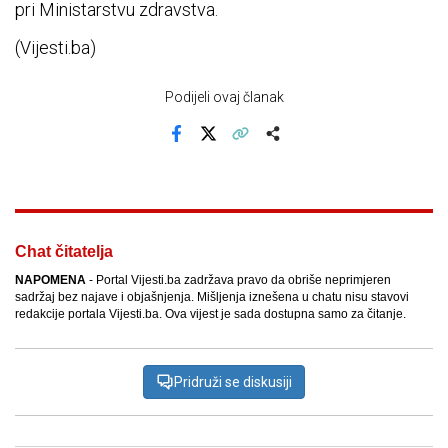
pri Ministarstvu zdravstva.
(Vijesti.ba)
Podijeli ovaj članak
Facebook
X
Kopiraj link
Više
Chat čitatelja
NAPOMENA
- Portal Vijesti.ba zadržava pravo da obriše neprimjeren
sadržaj bez najave i objašnjenja. Mišljenja iznešena u chatu nisu stavovi
redakcije portala Vijesti.ba. Ova vijest je sada dostupna samo za čitanje.
Pridruži se diskusiji