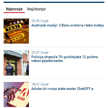
Najnovije
Najčitanije
20:45
Svijet
Austrijski mediji: U Beču ordinira i taksi mafija
20:37
Svijet
Policija uhapsila 70-godišnjaka 12 godina
nakon pljačke banke
18:37
Svijet
Adobe širi svoje alate unutar ChatGPT-a