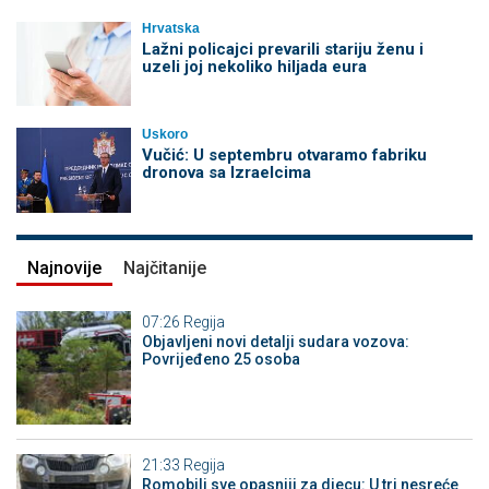
Hrvatska
Lažni policajci prevarili stariju ženu i
uzeli joj nekoliko hiljada eura
Uskoro
Vučić: U septembru otvaramo fabriku
dronova sa Izraelcima
Najnovije
Najčitanije
07:26
Regija
Objavljeni novi detalji sudara vozova:
Povrijeđeno 25 osoba
21:33
Regija
Romobili sve opasniji za djecu: U tri nesreće