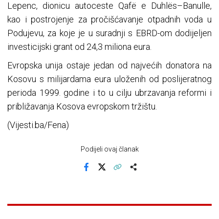
Lepenc, dionicu autoceste Qafë e Duhlës–Banulle,
kao i postrojenje za pročišćavanje otpadnih voda u
Podujevu, za koje je u suradnji s EBRD-om dodijeljen
investicijski grant od 24,3 miliona eura.
Evropska unija ostaje jedan od najvećih donatora na
Kosovu s milijardama eura uloženih od poslijeratnog
perioda 1999. godine i to u cilju ubrzavanja reformi i
približavanja Kosova evropskom tržištu.
(Vijesti.ba/Fena)
Podijeli ovaj članak
Facebook
X
Kopiraj link
Više