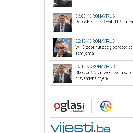
06:00
KORONAVIRUS
Raste broj zaraženih: U BiH n
22:18
KORONAVIRUS
WHO zabrinut zbog porasta za
zemljama
16:11
KORONAVIRUS
Skočibušić o novom soju koron
preventivne mjere