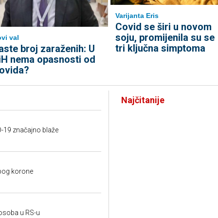
Varijanta Eris
Covid se širi u novom
soju, promijenila su se
vi val
tri ključna simptoma
aste broj zaraženih: U
iH nema opasnosti od
ovida?
Najčitanije
ID-19 značajno blaže
zbog korone
 osoba u RS-u