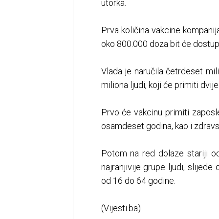
utorka.
Prva količina vakcine kompanija
oko 800.000 doza bit će dostupn
Vlada je naručila četrdeset mi
miliona ljudi, koji će primiti dv
Prvo će vakcinu primiti zaposle
osamdeset godina, kao i zdravstv
Potom na red dolaze stariji od
najranjivije grupe ljudi, slijed
od 16 do 64 godine.
(Vijesti.ba)