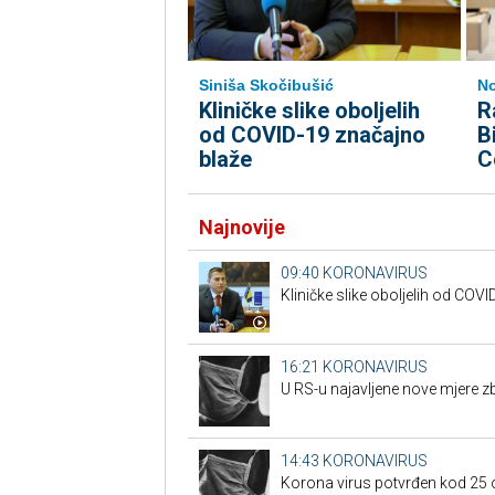
Siniša Skočibušić
No
Kliničke slike oboljelih
R
od COVID-19 značajno
B
blaže
C
Najnovije
09:40
KORONAVIRUS
Kliničke slike oboljelih od COV
16:21
KORONAVIRUS
U RS-u najavljene nove mjere 
14:43
KORONAVIRUS
Korona virus potvrđen kod 25