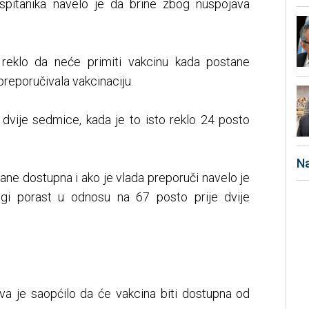
ispitanika navelo je da brine zbog nuspojava
eklo da neće primiti vakcinu kada postane
preporučivala vakcinaciju.
 dvije sedmice, kada je to isto reklo 24 posto
Na
ane dostupna i ako je vlada preporuči navelo je
lagi porast u odnosu na 67 posto prije dvije
tva je saopćilo da će vakcina biti dostupna od