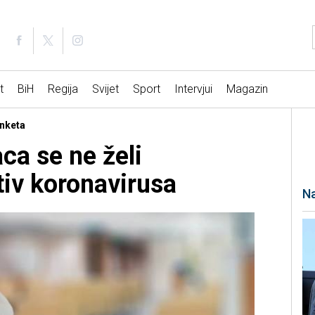
t
BiH
Regija
Svijet
Sport
Intervjui
Magazin
nketa
ca se ne želi
tiv koronavirusa
Na