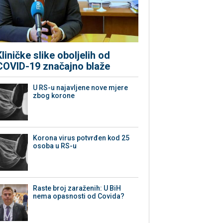
Kliničke slike oboljelih od
COVID-19 značajno blaže
U RS-u najavljene nove mjere
zbog korone
Korona virus potvrđen kod 25
osoba u RS-u
Raste broj zaraženih: U BiH
nema opasnosti od Covida?