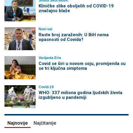
Siniša Skočibušić
Kliničke slike oboljelih od COVID-19
značajno blaže
Novi val
Raste broj zaraženih: U BiH nema
opasnosti od Covida?
Varijanta Eris
Covid se širi u novom soju, promijenila su
se tri ključna simptoma
Covid-19
WHO: 337 miliona godina ljudskih života
izgubljeno u pandemiji
Najnovije
Najčitanije