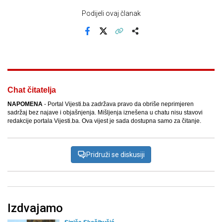
Podijeli ovaj članak
Facebook
X
Kopiraj link
Više
Chat čitatelja
NAPOMENA
- Portal Vijesti.ba zadržava pravo da obriše neprimjeren
sadržaj bez najave i objašnjenja. Mišljenja iznešena u chatu nisu stavovi
redakcije portala Vijesti.ba. Ova vijest je sada dostupna samo za čitanje.
Pridruži se diskusiji
Izdvajamo