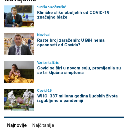
Siniša Skočibušić
Kliničke slike oboljelih od COVID-19
značajno blaže
Novi val
Raste broj zaraženih: U BiH nema
opasnosti od Covida?
Varijanta Eris
Covid se širi u novom soju, promijenila su
se tri ključna simptoma
Covid-19
WHO: 337 miliona godina ljudskih života
izgubljeno u pandemiji
Najnovije
Najčitanije