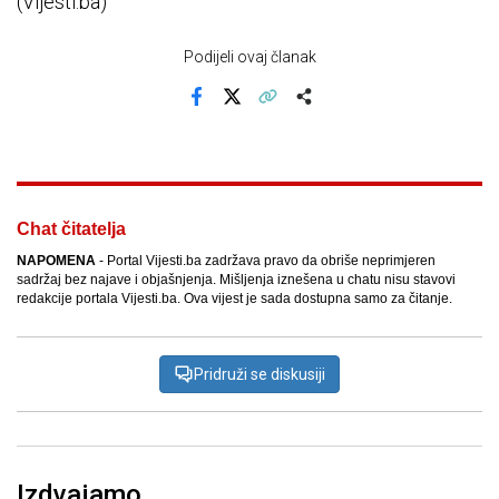
(Vijesti.ba)
Podijeli ovaj članak
Facebook
X
Kopiraj link
Više
Chat čitatelja
NAPOMENA
- Portal Vijesti.ba zadržava pravo da obriše neprimjeren
sadržaj bez najave i objašnjenja. Mišljenja iznešena u chatu nisu stavovi
redakcije portala Vijesti.ba. Ova vijest je sada dostupna samo za čitanje.
Pridruži se diskusiji
Izdvajamo