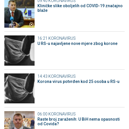
09:40
KORONAVIRUS
Kliničke slike oboljelih od COVID-19 značajno
blaže
16:21
KORONAVIRUS
U RS-u najavljene nove mjere zbog korone
14:43
KORONAVIRUS
Korona virus potvrđen kod 25 osoba u RS-u
06:00
KORONAVIRUS
Raste broj zaraženih: U BiH nema opasnosti
od Covida?