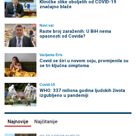
Kliničke slike oboljelih od COVID-19
značajno blaže
Novi val
Raste broj zaraženih: U BiH nema
opasnosti od Covida?
Varijanta Eris
Covid se širi u novom soju, promijenila su
se tri ključna simptoma
Covid-19
WHO: 337 miliona godina ljudskih života
izgubljeno u pandemiji
Najnovije
Najčitanije