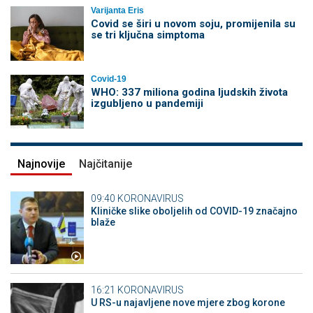
Varijanta Eris
Covid se širi u novom soju, promijenila su
se tri ključna simptoma
Covid-19
WHO: 337 miliona godina ljudskih života
izgubljeno u pandemiji
Najnovije
Najčitanije
09:40
KORONAVIRUS
Kliničke slike oboljelih od COVID-19 značajno
blaže
16:21
KORONAVIRUS
U RS-u najavljene nove mjere zbog korone