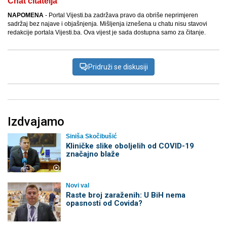
Chat čitatelja
NAPOMENA
- Portal Vijesti.ba zadržava pravo da obriše neprimjeren
sadržaj bez najave i objašnjenja. Mišljenja iznešena u chatu nisu stavovi
redakcije portala Vijesti.ba. Ova vijest je sada dostupna samo za čitanje.
Pridruži se diskusiji
Izdvajamo
Siniša Skočibušić
Kliničke slike oboljelih od COVID-19
značajno blaže
Novi val
Raste broj zaraženih: U BiH nema
opasnosti od Covida?