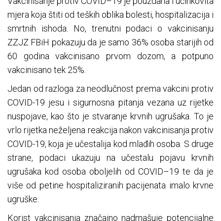
Vakcinisanje protiv COVID–19 je pouzdana i učinkovita
mjera koja štiti od teških oblika bolesti, hospitalizacija i
smrtnih ishoda. No, trenutni podaci o vakcinisanju
ZZJZ FBiH pokazuju da je samo 36% osoba starijih od
60 godina vakcinisano prvom dozom, a potpuno
vakcinisano tek 25%.
Jedan od razloga za neodlučnost prema vakcini protiv
COVID-19 jesu i sigurnosna pitanja vezana uz rijetke
nuspojave, kao što je stvaranje krvnih ugrušaka. To je
vrlo rijetka neželjena reakcija nakon vakcinisanja protiv
COVID-19, koja je učestalija kod mlađih osoba. S druge
strane, podaci ukazuju na učestalu pojavu krvnih
ugrušaka kod osoba oboljelih od COVID–19 te da je
više od petine hospitaliziranih pacijenata imalo krvne
ugruške.
Korist vakcinisanja značajno nadmašuje potencijalne