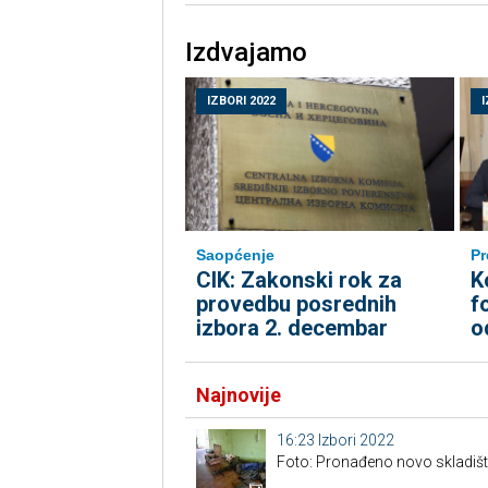
Izdvajamo
IZBORI 2022
I
Saopćenje
Pr
CIK: Zakonski rok za
K
provedbu posrednih
f
izbora 2. decembar
o
Najnovije
16:23
Izbori 2022
Foto: Pronađeno novo skladišt