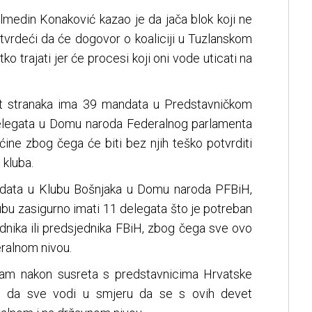
lmedin Konaković kazao je da jača blok koji ne
tvrdeći da će dogovor o koaliciji u Tuzlanskom
o trajati jer će procesi koji oni vode uticati na
et stranaka ima 39 mandata u Predstavničkom
elegata u Domu naroda Federalnog parlamenta
većine zbog čega će biti bez njih teško potvrditi
 kluba.
andata u Klubu Bošnjaka u Domu naroda PFBiH,
ubu zasigurno imati 11 delegata što je potreban
dnika ili predsjednika FBiH, zbog čega sve ovo
eralnom nivou.
ojam nakon susreta s predstavnicima Hrvatske
) da sve vodi u smjeru da se s ovih devet