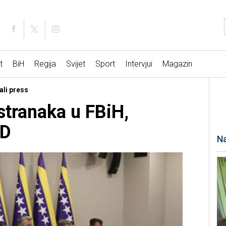
t
BiH
Regija
Svijet
Sport
Intervjui
Magazin
ali press
stranaka u FBiH,
SD
Na