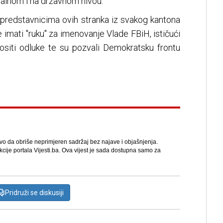
eralnom i na državnom nivou.
 predstavnicima ovih stranka iz svakog kantona
 imati "ruku" za imenovanje Vlade FBiH, ističući
siti odluke te su pozvali Demokratsku frontu
avo da obriše neprimjeren sadržaj bez najave i objašnjenja.
kcije portala Vijesti.ba. Ova vijest je sada dostupna samo za
Pridruži se diskusiji