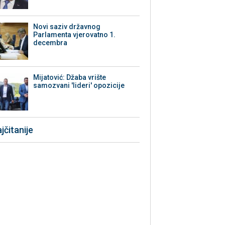
Novi saziv državnog
Parlamenta vjerovatno 1.
decembra
Mijatović: Džaba vrište
samozvani 'lideri' opozicije
jčitanije