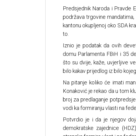
Predsjednik Naroda i Pravde E
podržava trgovine mandatima, 
kantonu okupljenoj oko SDA kratk
to.
Iznio je podatak da ovih dev
domu Parlamenta FBiH i 35 d
što su dvije, kaže, uvjerljive 
bilo kakav prijedlog iz bilo kojeg
Na pitanje koliko će imati m
Konaković je rekao da u tom kl
broj za predlaganje potpredsje
vodi ka formiranju vlasti na fed
Potvrdio je i da je njegov d
demokratske zajednice (HDZ