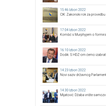
15:46
Izbori 2022
CIK: Zakonski rok za provedbu
17:04
Izbori 2022
Komšić s Murphyjem o formiran
16:10
Izbori 2022
Dodik: S HDZ-om ćemo izabrati 
14:23
Izbori 2022
Novi saziv državnog Parlament
14:30
Izbori 2022
Mijatović: Džaba vrište samozvan