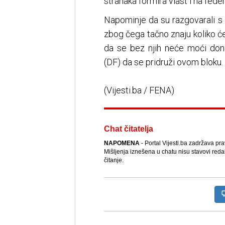
stranaka formira vlast i na fed
Napominje da su razgovarali s
zbog čega tačno znaju koliko će
da se bez njih neće moći dono
(DF) da se pridruži ovom bloku.
(Vijesti.ba / FENA)
Chat čitatelja
NAPOMENA
- Portal Vijesti.ba zadržava pr
Mišljenja iznešena u chatu nisu stavovi reda
čitanje.