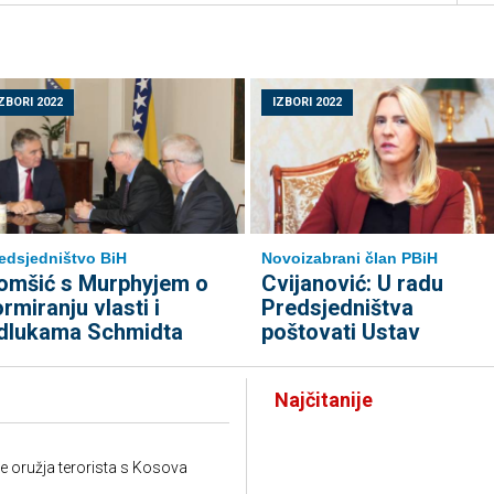
ZBORI 2022
IZBORI 2022
edsjedništvo BiH
Novoizabrani član PBiH
omšić s Murphyjem o
Cvijanović: U radu
ormiranju vlasti i
Predsjedništva
dlukama Schmidta
poštovati Ustav
Najčitanije
e oružja terorista s Kosova