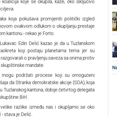
 koalicija koje se okupila, kaže, oko isključivo
ciljeva.
aka koja pokušava promijeniti politički izgled
Njihovom ovakvom odlukom o okupljanju prestaje
m kantonu - rekao je Forto.
 Lukavac Edin Delić kazao je da u Tuzlanskom
zaokreta koji postaju planetarna tema jer su
 razgovarali o pravljenju saveza sa onima protiv
i skupštinske mandate.
Na
 mogu podržati procese koji su omogućeni
šaja da Stranka demokratske akcije (SDA), koja
du Tuzlanskog kantona, dobije četvrtog delegata
kupštine BiH.
velike razlike između nas i okupljamo se oko
- stava je Delić.