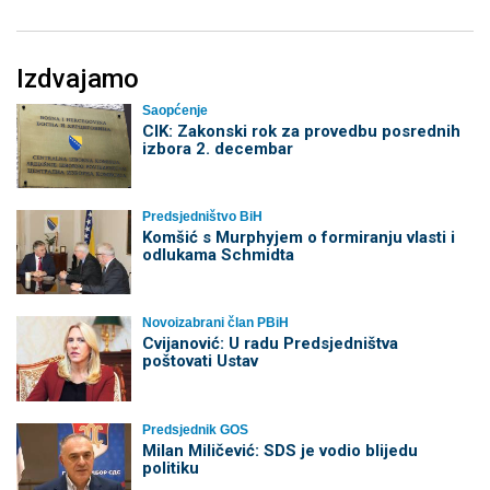
Izdvajamo
Saopćenje
CIK: Zakonski rok za provedbu posrednih
izbora 2. decembar
Predsjedništvo BiH
Komšić s Murphyjem o formiranju vlasti i
odlukama Schmidta
Novoizabrani član PBiH
Cvijanović: U radu Predsjedništva
poštovati Ustav
Predsjednik GOS
Milan Miličević: SDS je vodio blijedu
politiku