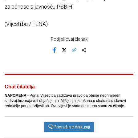
za odnose s javnošću PSBiH.
(Vijesti.ba / FENA)
Podijeli ovaj članak
Facebook
X
Kopiraj link
Više
Chat čitatelja
NAPOMENA
- Portal Vijesti.ba zadržava pravo da obriše neprimjeren
sadržaj bez najave i objašnjenja. Mišljenja iznešena u chatu nisu stavovi
redakcije portala Vijesti.ba. Ova vijest je sada dostupna samo za čitanje.
Pridruži se diskusiji