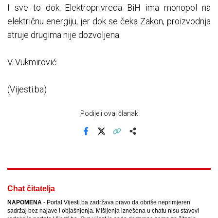
I sve to dok Elektroprivreda BiH ima monopol na
električnu energiju, jer dok se čeka Zakon, proizvodnja
struje drugima nije dozvoljena.
V. Vukmirović
(Vijesti.ba)
Podijeli ovaj članak
Facebook
X
Kopiraj link
Više
Chat čitatelja
NAPOMENA
- Portal Vijesti.ba zadržava pravo da obriše neprimjeren
sadržaj bez najave i objašnjenja. Mišljenja iznešena u chatu nisu stavovi