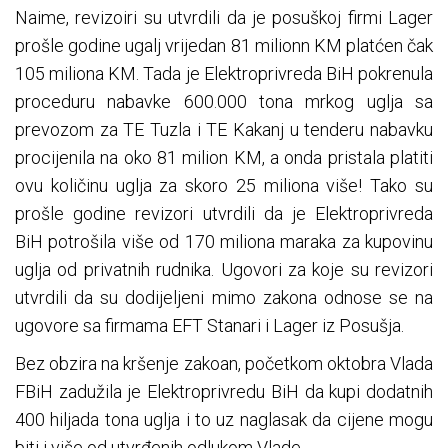
Naime, revizoiri su utvrdili da je posuškoj firmi Lager
prošle godine ugalj vrijedan 81 milionn KM platćen čak
105 miliona KM. Tada je Elektroprivreda BiH pokrenula
proceduru nabavke 600.000 tona mrkog uglja sa
prevozom za TE Tuzla i TE Kakanj u tenderu nabavku
procijenila na oko 81 milion KM, a onda pristala platiti
ovu količinu uglja za skoro 25 miliona više! Tako su
prošle godine revizori utvrdili da je Elektroprivreda
BiH potrošila više od 170 miliona maraka za kupovinu
uglja od privatnih rudnika. Ugovori za koje su revizori
utvrdili da su dodijeljeni mimo zakona odnose se na
ugovore sa firmama EFT Stanari i Lager iz Posušja.
Bez obzira na kršenje zakoan, početkom oktobra Vlada
FBiH zadužila je Elektroprivredu BiH da kupi dodatnih
400 hiljada tona uglja i to uz naglasak da cijene mogu
biti i više od utvrđenih odlukom Vlade.