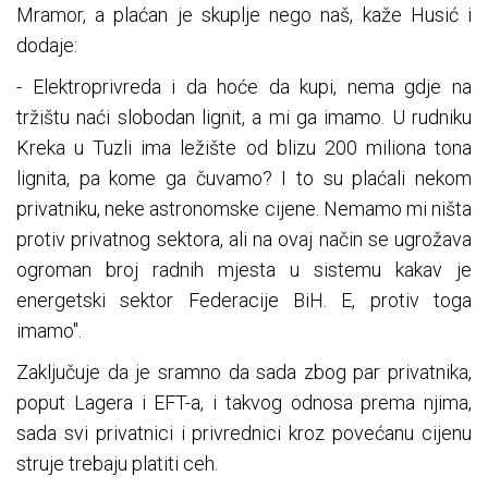
Mramor, a plaćan je skuplje nego naš, kaže Husić i
dodaje:
- Elektroprivreda i da hoće da kupi, nema gdje na
tržištu naći slobodan lignit, a mi ga imamo. U rudniku
Kreka u Tuzli ima ležište od blizu 200 miliona tona
lignita, pa kome ga čuvamo? I to su plaćali nekom
privatniku, neke astronomske cijene. Nemamo mi ništa
protiv privatnog sektora, ali na ovaj način se ugrožava
ogroman broj radnih mjesta u sistemu kakav je
energetski sektor Federacije BiH. E, protiv toga
imamo".
Zaključuje da je sramno da sada zbog par privatnika,
poput Lagera i EFT-a, i takvog odnosa prema njima,
sada svi privatnici i privrednici kroz povećanu cijenu
struje trebaju platiti ceh.