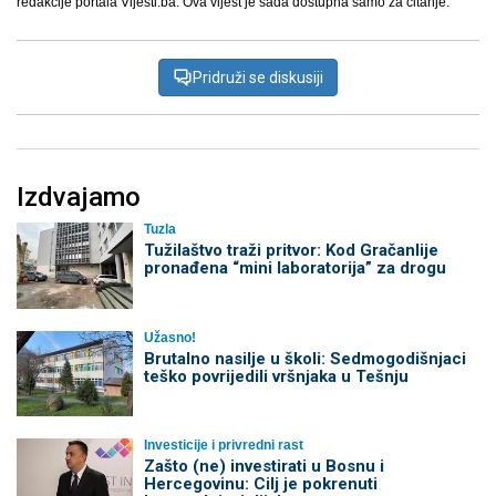
redakcije portala Vijesti.ba. Ova vijest je sada dostupna samo za čitanje.
Pridruži se diskusiji
Izdvajamo
Tuzla
Tužilaštvo traži pritvor: Kod Gračanlije
pronađena “mini laboratorija” za drogu
Užasno!
Brutalno nasilje u školi: Sedmogodišnjaci
teško povrijedili vršnjaka u Tešnju
Investicije i privredni rast
Zašto (ne) investirati u Bosnu i
Hercegovinu: Cilj je pokrenuti