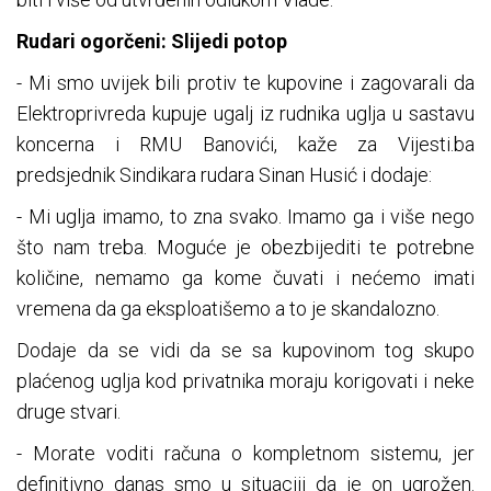
Rudari ogorčeni: Slijedi potop
- Mi smo uvijek bili protiv te kupovine i zagovarali da
Elektroprivreda kupuje ugalj iz rudnika uglja u sastavu
koncerna i RMU Banovići, kaže za Vijesti.ba
predsjednik Sindikara rudara Sinan Husić i dodaje:
- Mi uglja imamo, to zna svako. Imamo ga i više nego
što nam treba. Moguće je obezbijediti te potrebne
količine, nemamo ga kome čuvati i nećemo imati
vremena da ga eksploatišemo a to je skandalozno.
Dodaje da se vidi da se sa kupovinom tog skupo
plaćenog uglja kod privatnika moraju korigovati i neke
druge stvari.
- Morate voditi računa o kompletnom sistemu, jer
definitivno danas smo u situaciji da je on ugrožen.