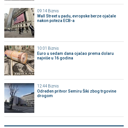
09:14
Biznis
Wall Street u padu, evropske berze ojačale
nakon poteza ECB-a
10:01
Biznis
Euro u sedam dana ojačao prema dolaru
najviše u 16 godina
12:44
Biznis
Određen pritvor Semiru Šiki zbog trgovine
drogom