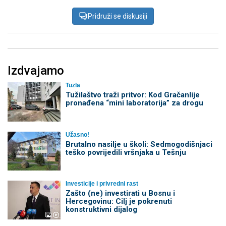
Pridruži se diskusiji
Izdvajamo
Tuzla
Tužilaštvo traži pritvor: Kod Gračanlije
pronađena “mini laboratorija” za drogu
Užasno!
Brutalno nasilje u školi: Sedmogodišnjaci
teško povrijedili vršnjaka u Tešnju
Investicije i privredni rast
Zašto (ne) investirati u Bosnu i
Hercegovinu: Cilj je pokrenuti
konstruktivni dijalog