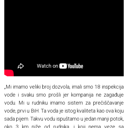
„Mi imamo veliki broj dozvola, imali smo 18 inspekcija
vode i svaku smo prošli jer kompanija ne zagađuje
vodu. Mi u rudniku imamo sistem za prečiščavanje
vode, prvi u BiH. Ta voda je istog kvaliteta kao ova koju
sada pijem. Takvu vodu ispuštamo u jedan manji potok,
oko 3 km niže od rudnika, i koji nema veze sa