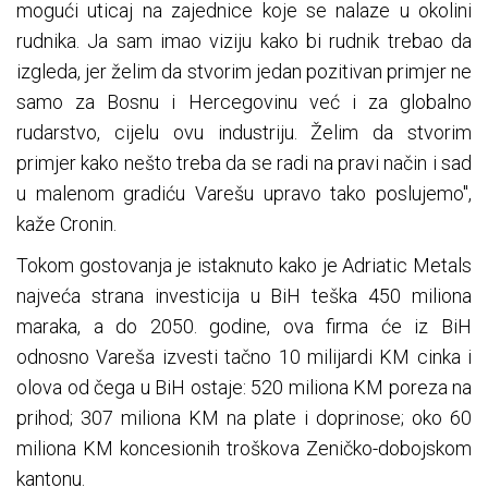
mogući uticaj na zajednice koje se nalaze u okolini
rudnika. Ja sam imao viziju kako bi rudnik trebao da
izgleda, jer želim da stvorim jedan pozitivan primjer ne
samo za Bosnu i Hercegovinu već i za globalno
rudarstvo, cijelu ovu industriju. Želim da stvorim
primjer kako nešto treba da se radi na pravi način i sad
u malenom gradiću Varešu upravo tako poslujemo",
kaže Cronin.
Tokom gostovanja je istaknuto kako je Adriatic Metals
najveća strana investicija u BiH teška 450 miliona
maraka, a do 2050. godine, ova firma će iz BiH
odnosno Vareša izvesti tačno 10 milijardi KM cinka i
olova od čega u BiH ostaje: 520 miliona KM poreza na
prihod; 307 miliona KM na plate i doprinose; oko 60
miliona KM koncesionih troškova Zeničko-dobojskom
kantonu.