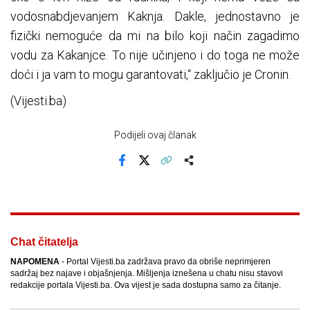
vodosnabdjevanjem Kaknja. Dakle, jednostavno je
fizički nemoguće da mi na bilo koji način zagadimo
vodu za Kakanjce. To nije učinjeno i do toga ne može
doći i ja vam to mogu garantovati,“ zaključio je Cronin.
(Vijesti.ba)
Podijeli ovaj članak
Facebook
X
Kopiraj link
Više
Chat čitatelja
NAPOMENA
- Portal Vijesti.ba zadržava pravo da obriše neprimjeren
sadržaj bez najave i objašnjenja. Mišljenja iznešena u chatu nisu stavovi
redakcije portala Vijesti.ba. Ova vijest je sada dostupna samo za čitanje.