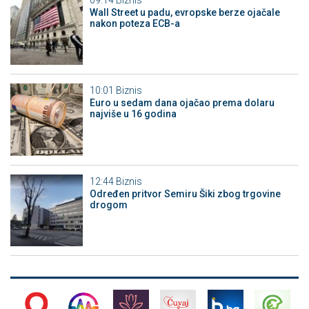
Wall Street u padu, evropske berze ojačale
nakon poteza ECB-a
10:01
Biznis
Euro u sedam dana ojačao prema dolaru
najviše u 16 godina
12:44
Biznis
Određen pritvor Semiru Šiki zbog trgovine
drogom