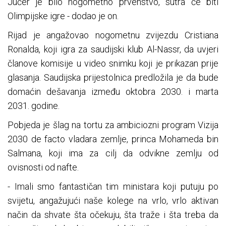
Jučer je bilo nogometno prvenstvo, sutra će biti
Olimpijske igre - dodao je on.
Rijad je angažovao nogometnu zvijezdu Cristiana
Ronalda, koji igra za saudijski klub Al-Nassr, da uvjeri
članove komisije u video snimku koji je prikazan prije
glasanja. Saudijska prijestolnica predložila je da bude
domaćin dešavanja između oktobra 2030. i marta
2031. godine.
Pobjeda je šlag na tortu za ambiciozni program Vizija
2030 de facto vladara zemlje, princa Mohameda bin
Salmana, koji ima za cilj da odvikne zemlju od
ovisnosti od nafte.
- Imali smo fantastičan tim ministara koji putuju po
svijetu, angažujući naše kolege na vrlo, vrlo aktivan
način da shvate šta očekuju, šta traže i šta treba da