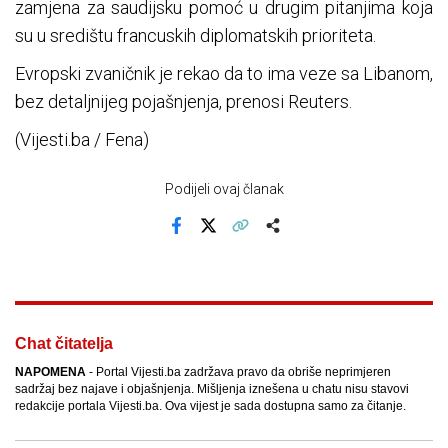
zamjena za saudijsku pomoć u drugim pitanjima koja
su u središtu francuskih diplomatskih prioriteta.
Evropski zvaničnik je rekao da to ima veze sa Libanom,
bez detaljnijeg pojašnjenja, prenosi Reuters.
(Vijesti.ba / Fena)
Podijeli ovaj članak
Facebook
X
Kopiraj link
Više
Chat čitatelja
NAPOMENA
- Portal Vijesti.ba zadržava pravo da obriše neprimjeren
sadržaj bez najave i objašnjenja. Mišljenja iznešena u chatu nisu stavovi
redakcije portala Vijesti.ba. Ova vijest je sada dostupna samo za čitanje.