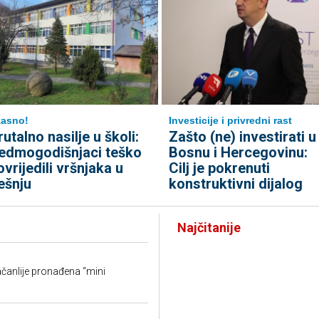
asno!
Investicije i privredni rast
rutalno nasilje u školi:
Zašto (ne) investirati u
edmogodišnjaci teško
Bosnu i Hercegovinu:
ovrijedili vršnjaka u
Cilj je pokrenuti
ešnju
konstruktivni dijalog
Najčitanije
račanlije pronađena “mini