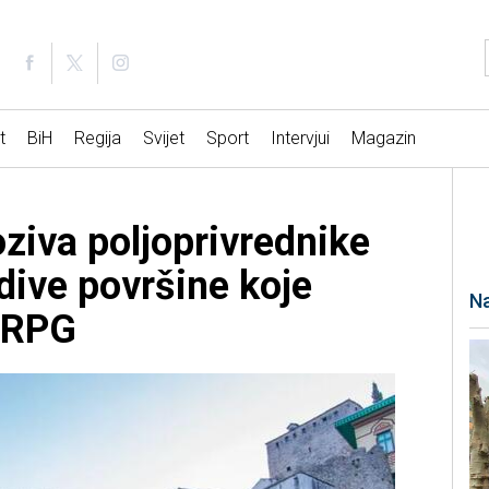
t
BiH
Regija
Svijet
Sport
Intervjui
Magazin
ziva poljoprivrednike
dive površine koje
Na
u RPG