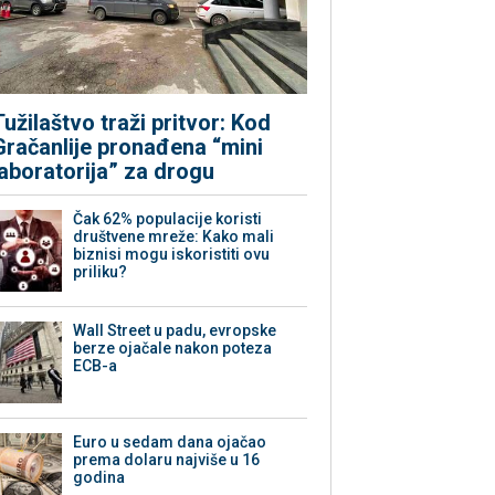
Tužilaštvo traži pritvor: Kod
Gračanlije pronađena “mini
laboratorija” za drogu
Čak 62% populacije koristi
društvene mreže: Kako mali
biznisi mogu iskoristiti ovu
priliku?
Wall Street u padu, evropske
berze ojačale nakon poteza
ECB-a
Euro u sedam dana ojačao
prema dolaru najviše u 16
godina