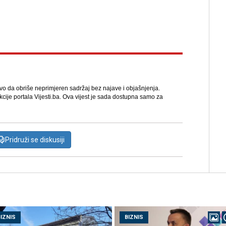
avo da obriše neprimjeren sadržaj bez najave i objašnjenja.
kcije portala Vijesti.ba. Ova vijest je sada dostupna samo za
Pridruži se diskusiji
BIZNIS
BIZNIS