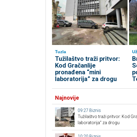
Tuzla
Už
Tužilaštvo traži pritvor:
B
Kod Gračanlije
S
pronađena “mini
p
laboratorija” za drogu
T
Najnovije
09:27
Biznis
Tužilaštvo traži pritvor: Kod G
laboratorija” za drogu
10:20
Biznis