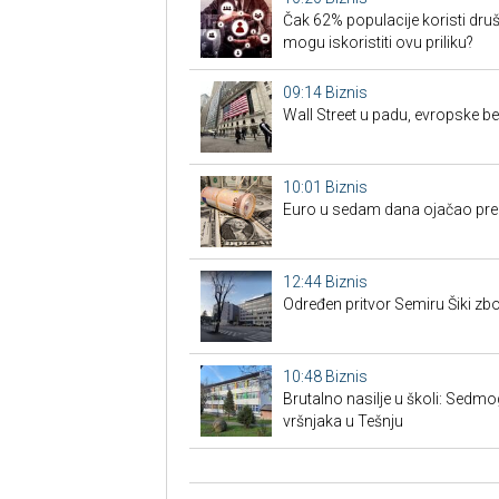
Čak 62% populacije koristi druš
mogu iskoristiti ovu priliku?
09:14
Biznis
Wall Street u padu, evropske b
10:01
Biznis
Euro u sedam dana ojačao prem
12:44
Biznis
Određen pritvor Semiru Šiki z
10:48
Biznis
Brutalno nasilje u školi: Sedmog
vršnjaka u Tešnju