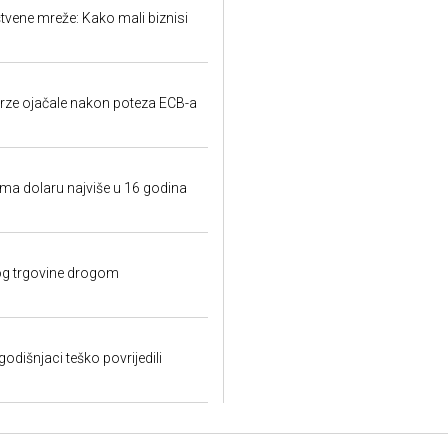
tvene mreže: Kako mali biznisi
erze ojačale nakon poteza ECB-a
a dolaru najviše u 16 godina
bog trgovine drogom
odišnjaci teško povrijedili