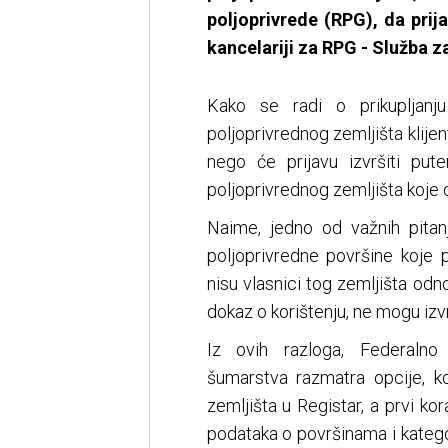
poljoprivrede (RPG), da prij
kancelariji za RPG - Služba z
Kako se radi o prikupljanju
poljoprivrednog zemljišta klije
nego će prijavu izvršiti pu
poljoprivrednog zemljišta koje o
Naime, jedno od važnih pitan
poljoprivredne površine koje p
nisu vlasnici tog zemljišta odn
dokaz o korištenju, ne mogu izvr
Iz ovih razloga, Federalno 
šumarstva razmatra opcije, k
zemljišta u Registar, a prvi ko
podataka o površinama i katego