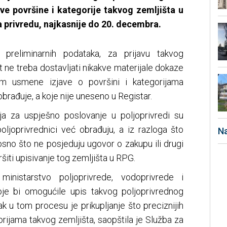
ave površine i kategorije takvog zemljišta u
a privredu, najkasnije do 20. decembra.
 preliminarnih podataka, za prijavu takvog
nt ne treba dostavljati nikakve materijale dokaze
tem usmene izjave o površini i kategorijama
brađuje, a koje nije uneseno u Registar.
ja za uspješno poslovanje u poljoprivredi su
oljoprivrednici već obrađuju, a iz razloga što
Na
osno što ne posjeduju ugovor o zakupu ili drugi
šiti upisivanje tog zemljišta u RPG.
ministarstvo poljoprivrede, vodoprivrede i
oje bi omogućile upis takvog poljoprivrednog
rak u tom procesu je prikupljanje što preciznijih
rijama takvog zemljišta, saopštila je Služba za