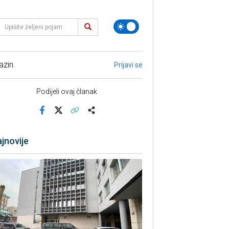
azin
Prijavi se
Podijeli ovaj članak
Facebook
X
Kopiraj link
Više
jnovije