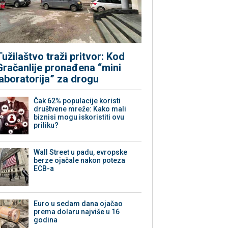
Tužilaštvo traži pritvor: Kod
Gračanlije pronađena “mini
laboratorija” za drogu
Čak 62% populacije koristi
društvene mreže: Kako mali
biznisi mogu iskoristiti ovu
priliku?
Wall Street u padu, evropske
berze ojačale nakon poteza
ECB-a
Euro u sedam dana ojačao
prema dolaru najviše u 16
godina