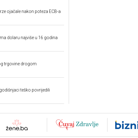
erze ojačale nakon poteza ECB-a
a dolaru najviše u 16 godina
bog trgovine drogom
odišnjaci teško povrijedili