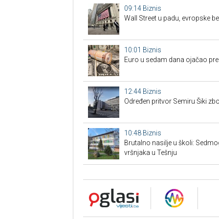
09:14
Biznis
Wall Street u padu, evropske b
10:01
Biznis
Euro u sedam dana ojačao prem
12:44
Biznis
Određen pritvor Semiru Šiki z
10:48
Biznis
Brutalno nasilje u školi: Sedmog
vršnjaka u Tešnju