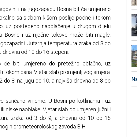
egovini i na jugozapadu Bosne bit će umjereno
lokalno sa slabom kišom poslije podne i tokom
no, uz postepeno naoblačenje u drugom dijelu
a Bosne i uz riječne tokove može biti magle.
jugozapadni. Jutarnja temperatura zraka od 3 do
a dnevna od 10 do 16 stepeni.
ro će biti umjereno do pretežno oblačno, uz
 tokom dana. Vjetar slab promjenljivog smjera.
Na
2 do 8, na jugu do 10, a najviša dnevna od 8 do
će sunčano vrijeme. U Bosni po kotlinama i uz
li niske naoblake. Vjetar slab do umjeren južni i
atura zraka od 3 do 9, a dnevna od 10 do 16
alnog hidrometeorološkog zavoda BiH.