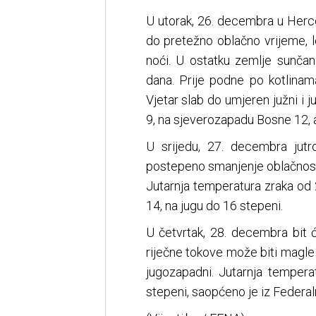
U utorak, 26. decembra u Herc
do pretežno oblačno vrijeme, 
noći. U ostatku zemlje sunča
dana. Prije podne po kotlinam
Vjetar slab do umjeren južni i 
9, na sjeverozapadu Bosne 12, 
U srijedu, 27. decembra jut
postepeno smanjenje oblačnosti
Jutarnja temperatura zraka od 
14, na jugu do 16 stepeni.
U četvrtak, 28. decembra bit 
riječne tokove može biti magle i
jugozapadni. Jutarnja temper
stepeni, saopćeno je iz Feder