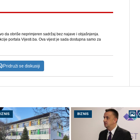
avo da obriše neprimjeren sadržaj bez najave i objašnjenja.
kcije portala Vijesti.ba. Ova vijest je sada dostupna samo za
Pridruži se diskusiji
BIZNIS
BIZNIS