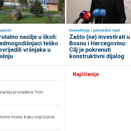
asno!
Investicije i privredni rast
rutalno nasilje u školi:
Zašto (ne) investirati u
edmogodišnjaci teško
Bosnu i Hercegovinu:
ovrijedili vršnjaka u
Cilj je pokrenuti
ešnju
konstruktivni dijalog
Najčitanije
račanlije pronađena “mini
tvene mreže: Kako mali biznisi