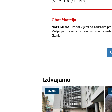
(Vijesti.ba / FENA)
Chat čitatelja
NAPOMENA
- Portal Vijesti.ba zadržava pr
Mišljenja iznešena u chatu nisu stavovi reda
čitanje.
Izdvajamo
BIZNIS