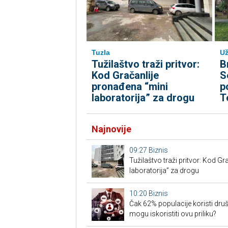
Tuzla
Už
Tužilaštvo traži pritvor:
B
Kod Gračanlije
S
pronađena “mini
p
laboratorija” za drogu
T
Najnovije
09:27
Biznis
Tužilaštvo traži pritvor: Kod G
laboratorija” za drogu
10:20
Biznis
Čak 62% populacije koristi druš
mogu iskoristiti ovu priliku?