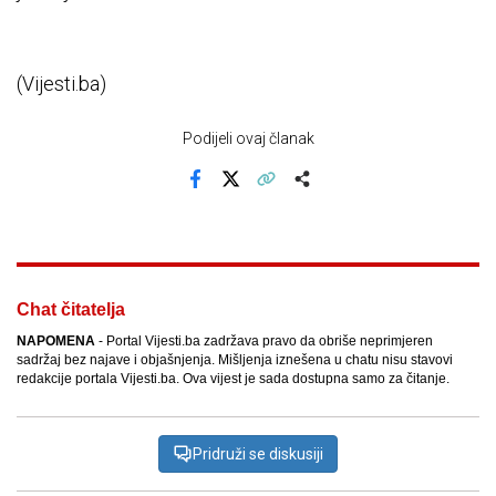
(Vijesti.ba)
Podijeli ovaj članak
Facebook
X
Kopiraj link
Više
Chat čitatelja
NAPOMENA
- Portal Vijesti.ba zadržava pravo da obriše neprimjeren
sadržaj bez najave i objašnjenja. Mišljenja iznešena u chatu nisu stavovi
redakcije portala Vijesti.ba. Ova vijest je sada dostupna samo za čitanje.
Pridruži se diskusiji