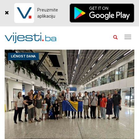
Preuzmite
aplikaciju
Toggl
navig
LIČNOST DANA