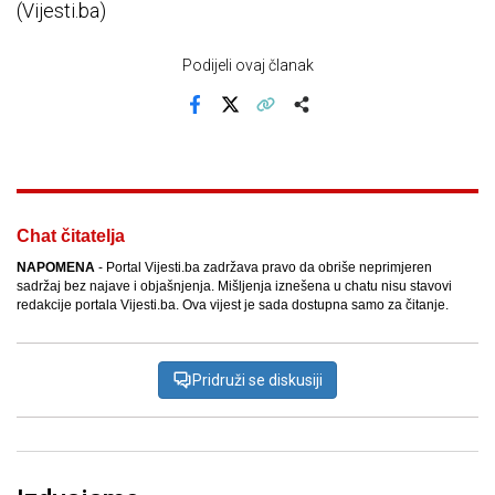
(Vijesti.ba)
Podijeli ovaj članak
Facebook
X
Kopiraj link
Više
Chat čitatelja
NAPOMENA
- Portal Vijesti.ba zadržava pravo da obriše neprimjeren
sadržaj bez najave i objašnjenja. Mišljenja iznešena u chatu nisu stavovi
redakcije portala Vijesti.ba. Ova vijest je sada dostupna samo za čitanje.
Pridruži se diskusiji