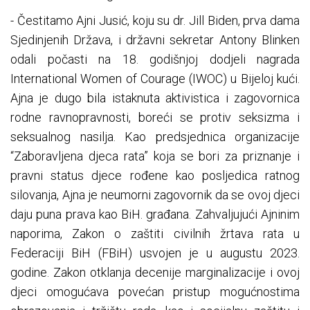
- Čestitamo Ajni Jusić, koju su dr. Jill Biden, prva dama
Sjedinjenih Država, i državni sekretar Antony Blinken
odali počasti na 18. godišnjoj dodjeli nagrada
International Women of Courage (IWOC) u Bijeloj kući.
Ajna je dugo bila istaknuta aktivistica i zagovornica
rodne ravnopravnosti, boreći se protiv seksizma i
seksualnog nasilja. Kao predsjednica organizacije
“Zaboravljena djeca rata” koja se bori za priznanje i
pravni status djece rođene kao posljedica ratnog
silovanja, Ajna je neumorni zagovornik da se ovoj djeci
daju puna prava kao BiH. građana. Zahvaljujući Ajninim
naporima, Zakon o zaštiti civilnih žrtava rata u
Federaciji BiH (FBiH) usvojen je u augustu 2023.
godine. Zakon otklanja decenije marginalizacije i ovoj
djeci omogućava povećan pristup mogućnostima