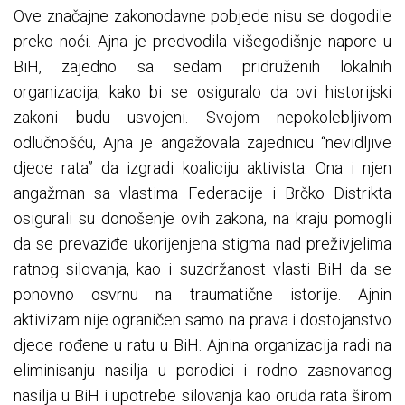
Ove značajne zakonodavne pobjede nisu se dogodile
preko noći. Ajna je predvodila višegodišnje napore u
BiH, zajedno sa sedam pridruženih lokalnih
organizacija, kako bi se osiguralo da ovi historijski
zakoni budu usvojeni. Svojom nepokolebljivom
odlučnošću, Ajna je angažovala zajednicu “nevidljive
djece rata” da izgradi koaliciju aktivista. Ona i njen
angažman sa vlastima Federacije i Brčko Distrikta
osigurali su donošenje ovih zakona, na kraju pomogli
da se prevaziđe ukorijenjena stigma nad preživjelima
ratnog silovanja, kao i suzdržanost vlasti BiH da se
ponovno osvrnu na traumatične istorije. Ajnin
aktivizam nije ograničen samo na prava i dostojanstvo
djece rođene u ratu u BiH. Ajnina organizacija radi na
eliminisanju nasilja u porodici i rodno zasnovanog
nasilja u BiH i upotrebe silovanja kao oruđa rata širom