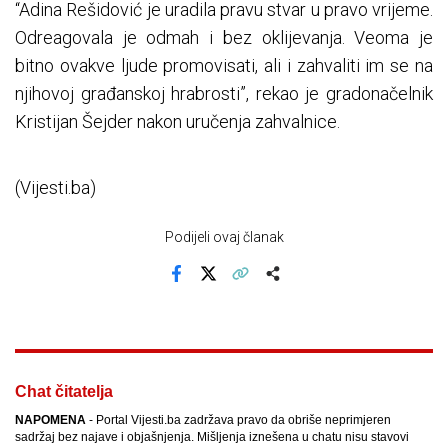
“Adina Rešidović je uradila pravu stvar u pravo vrijeme.
Odreagovala je odmah i bez oklijevanja. Veoma je
bitno ovakve ljude promovisati, ali i zahvaliti im se na
njihovoj građanskoj hrabrosti”, rekao je gradonačelnik
Kristijan Šejder nakon uručenja zahvalnice.
(Vijesti.ba)
Podijeli ovaj članak
Facebook
X
Kopiraj link
Više
Chat čitatelja
NAPOMENA
- Portal Vijesti.ba zadržava pravo da obriše neprimjeren
sadržaj bez najave i objašnjenja. Mišljenja iznešena u chatu nisu stavovi