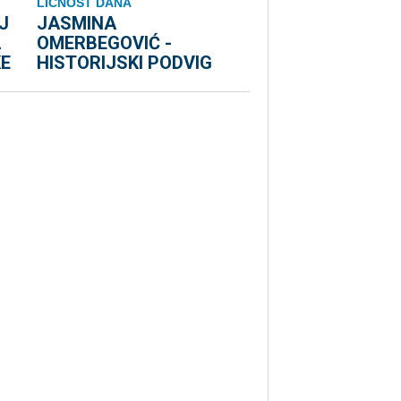
LIČNOST DANA
J
JASMINA
A
OMERBEGOVIĆ -
E
HISTORIJSKI PODVIG