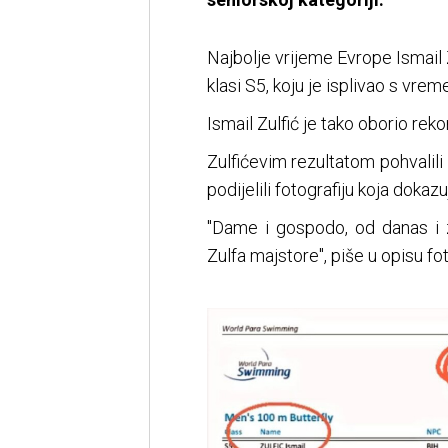
Najbolje vrijeme Evrope Ismail Z
klasi S5, koju je isplivao s vre
Ismail Zulfić je tako oborio reko
Zulfićevim rezultatom pohvalili
podijelili fotografiju koja dokaz
"Dame i gospodo, od danas i 
Zulfa majstore", piše u opisu fot