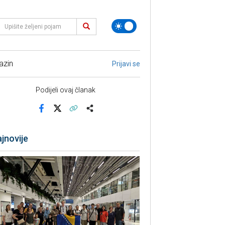
azin
Prijavi se
Podijeli ovaj članak
Facebook
X
Kopiraj link
Više
jnovije