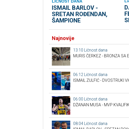
Li
LIČNOST DANA
D
ISMAIL BARLOV -
F
SRETAN ROĐENDAN,
S
ŠAMPIONE
Najnovije
13:10
Ličnost dana
MURIS ČERKEZ - BRONZA SA 
06:12
Ličnost dana
ISMAIL ZULFIĆ - DVOSTRUKI 
06:00
Ličnost dana
DŽANAN MUSA - MVP KVALIFIK
08:04
Ličnost dana