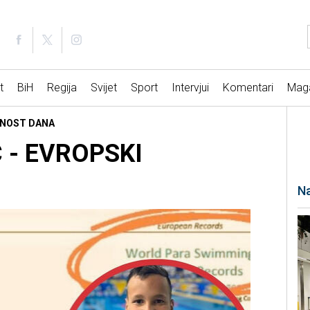
t
BiH
Regija
Svijet
Sport
Intervjui
Komentari
Mag
LIČNOST DANA
Ć - EVROPSKI
Na