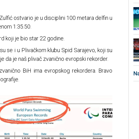
ulfić ostvario je u disciplini 100 metara delfin u
menom 1:35.50.
rd koji je bio star 22 godine.
 su se i u Plivačkom klubu Spid Sarajevo, koji su
uje da je naš plivač zvanično evropski rekorder.
zvanično BiH ima evropskog rekordera. Bravo
Na
ografije.