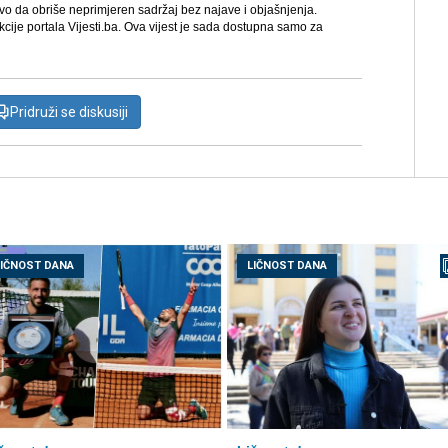
avo da obriše neprimjeren sadržaj bez najave i objašnjenja.
kcije portala Vijesti.ba. Ova vijest je sada dostupna samo za
Pridruži se diskusiji
LIČNOST DANA
LIČNOST DANA