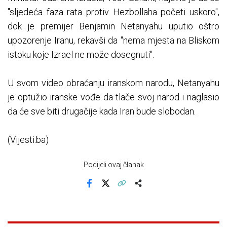
"sljedeća faza rata protiv Hezbollaha početi uskoro",
dok je premijer Benjamin Netanyahu uputio oštro
upozorenje Iranu, rekavši da "nema mjesta na Bliskom
istoku koje Izrael ne može dosegnuti".
U svom video obraćanju iranskom narodu, Netanyahu
je optužio iranske vođe da tlače svoj narod i naglasio
da će sve biti drugačije kada Iran bude slobodan.
(Vijesti.ba)
Podijeli ovaj članak
Facebook
X
Kopiraj link
Više