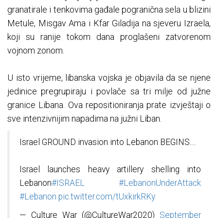
granatirale i tenkovima gađale pogranična sela u blizini
Metule, Misgav Ama i Kfar Giladija na sjeveru Izraela,
koji su ranije tokom dana proglašeni zatvorenom
vojnom zonom.
U isto vrijeme, libanska vojska je objavila da se njene
jedinice pregrupiraju i povlače sa tri milje od južne
granice Libana. Ova repositioniranja prate izvještaji o
sve intenzivnijim napadima na južni Liban.
Israel GROUND invasion into Lebanon BEGINS....
Israel launches heavy artillery shelling into
Lebanon
#ISRAEL
#LebanonUnderAttack
#Lebanon
pic.twitter.com/tUxkirkRKy
— Culture War (@CultureWar2020)
September