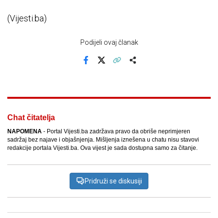
(Vijesti.ba)
Podijeli ovaj članak
Facebook
X
Kopiraj link
Više
Chat čitatelja
NAPOMENA
- Portal Vijesti.ba zadržava pravo da obriše neprimjeren
sadržaj bez najave i objašnjenja. Mišljenja iznešena u chatu nisu stavovi
redakcije portala Vijesti.ba. Ova vijest je sada dostupna samo za čitanje.
Pridruži se diskusiji