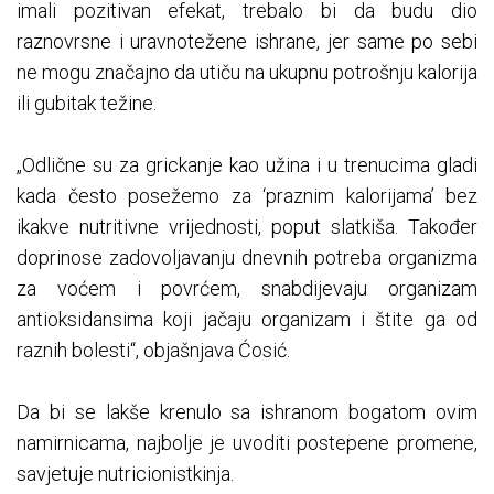
imali pozitivan efekat, trebalo bi da budu dio
raznovrsne i uravnotežene ishrane, jer same po sebi
ne mogu značajno da utiču na ukupnu potrošnju kalorija
ili gubitak težine.
„Odlične su za grickanje kao užina i u trenucima gladi
kada često posežemo za ‘praznim kalorijama’ bez
ikakve nutritivne vrijednosti, poput slatkiša. Također
doprinose zadovoljavanju dnevnih potreba organizma
za voćem i povrćem, snabdijevaju organizam
antioksidansima koji jačaju organizam i štite ga od
raznih bolesti“, objašnjava Ćosić.
Da bi se lakše krenulo sa ishranom bogatom ovim
namirnicama, najbolje je uvoditi postepene promene,
savjetuje nutricionistkinja.