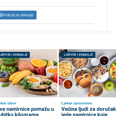
Pridruži se diskusiji
LJEPOTA I ZDRAVLJE
LJEPOTA I ZDRAVLJE
bar izbor
Ljekar upozorava
ve namirnice pomažu u
Većina ljudi za doručak
ubitku kilograma
jede namirnice koje