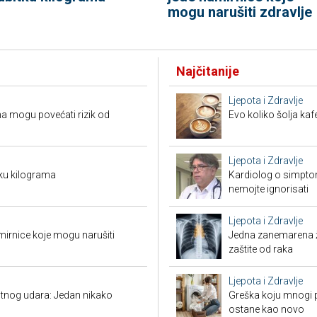
mogu narušiti zdravlje
Najčitanije
Ljepota i Zdravlje
a mogu povećati rizik od
Evo koliko šolja ka
Ljepota i Zdravlje
ku kilograma
Kardiolog o simpto
nemojte ignorisati
Ljepota i Zdravlje
mirnice koje mogu narušiti
Jedna zanemarena žl
zaštite od raka
Ljepota i Zdravlje
tnog udara: Jedan nikako
Greška koju mnogi pr
ostane kao novo