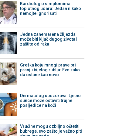
Kardiolog o simptomima
toplotnog udara: Jedan nikako
nemojte ignorisati
Jedna zanemarena žlijezda
može biti ključ dugog života i
zaštite od raka
Greška koju mnogi prave pri
pranju bijelog rublja: Evo kako
da ostane kao novo
Dermatolog upozorava: Ljetno
sunce može ostaviti trajne
posljedice na koži
Vrućine mogu ozbiljno oštetiti
bubrege, evo zašto je važno piti
dovoljno vode