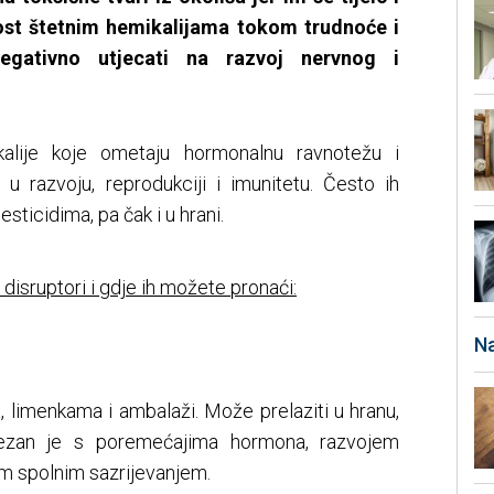
enost štetnim hemikalijama tokom trudnoće i
egativno utjecati na razvoj nervnog i
ikalije koje ometaju hormonalnu ravnotežu i
 razvoju, reprodukciji i imunitetu. Često ih
esticidima, pa čak i u hrani.
 disruptori i gdje ih možete pronaći:
Na
, limenkama i ambalaži. Može prelaziti u hranu,
ovezan je s poremećajima hormona, razvojem
m spolnim sazrijevanjem.