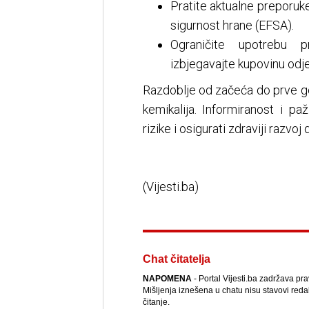
Pratite aktualne preporuke
sigurnost hrane (EFSA).
Ograničite upotrebu p
izbjegavajte kupovinu od
Razdoblje od začeća do prve god
kemikalija. Informiranost i p
rizike i osigurati zdraviji razvoj 
(Vijesti.ba)
Chat čitatelja
NAPOMENA
- Portal Vijesti.ba zadržava pr
Mišljenja iznešena u chatu nisu stavovi reda
čitanje.