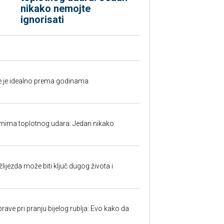
nikako nemojte
ignorisati
fe je idealno prema godinama
mima toplotnog udara: Jedan nikako
ijezda može biti ključ dugog života i
ave pri pranju bijelog rublja: Evo kako da