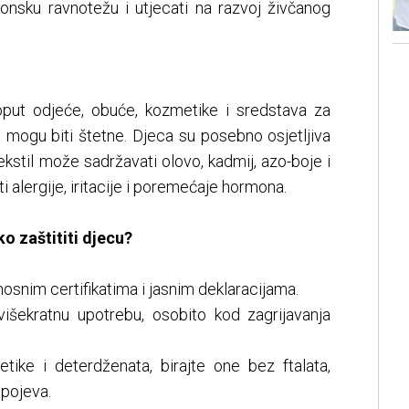
nsku ravnotežu i utjecati na razvoj živčanog
put odjeće, obuće, kozmetike i sredstava za
e mogu biti štetne. Djeca su posebno osjetljiva
ekstil može sadržavati olovo, kadmij, azo-boje i
 alergije, iritacije i poremećaje hormona.
o zaštititi djecu?
nosnim certifikatima i jasnim deklaracijama.
višekratnu upotrebu, osobito kod zagrijavanja
tike i deterdženata, birajte one bez ftalata,
spojeva.