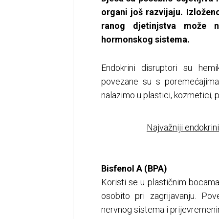
organi još razvijaju. Izlož
ranog djetinjstva može n
hormonskog sistema.
Endokrini disruptori su hem
povezane su s poremećajima u
nalazimo u plastici, kozmetici, p
Najvažniji endokrini
Bisfenol A (BPA)
Koristi se u plastičnim bocama
osobito pri zagrijavanju. P
nervnog sistema i prijevremeni