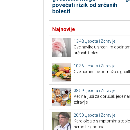
povećati rizik od srčanih
bolesti
Najnovije
13:48
Ljepota i Zdravlje
Ove navike u srednjim godinam
srčanih bolesti
10:36
Ljepota i Zdravlje
Ove namirnice pomažu u gubit
08:59
Ljepota i Zdravlje
Većina ljudi za doručak jede na
zdravlje
20:50
Ljepota i Zdravlje
Kardiolog o simptomima toplo
nemojte ignorisati