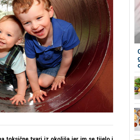
a toksične tvari iz okoliša jer im se tijelo i