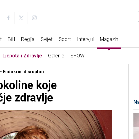
t
BiH
Regija
Svijet
Sport
Intervjui
Magazin
Ljepota i Zdravlje
Galerije
SHOW
 - Endokrini disruptori
 okoline koje
je zdravlje
Na