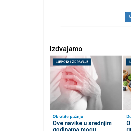
Izdvajamo
LJEPOTA I ZDRAVLJE
Do
Obratite pažnju
O
Ove navike u srednjim
g
godinama mogu