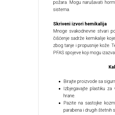
požara. Mogu narušavati hormo
sistema.
Skriveni izvori hemikalija
Mnoge svakodnevne stvari po
čišćenje sadrže kemikalije koj
zbog tanje i propusnije kože. T
PFAS spojeve koji mogu izazvati
Kak
Birajte proizvode sa sigur
Izbjegavajte plastiku za 
hrane.
Pazite na sastojke kozme
parabena i drugih štetnih 