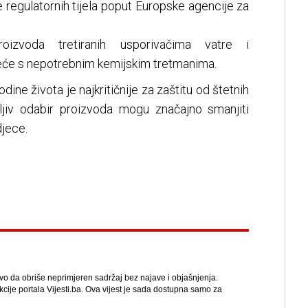
 regulatornih tijela poput Europske agencije za
roizvoda tretiranih usporivačima vatre i
jeće s nepotrebnim kemijskim tretmanima.
ine života je najkritičnije za zaštitu od štetnih
ažljiv odabir proizvoda mogu značajno smanjiti
djece.
avo da obriše neprimjeren sadržaj bez najave i objašnjenja.
kcije portala Vijesti.ba. Ova vijest je sada dostupna samo za