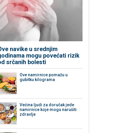
Ove navike u srednjim
godinama mogu povećati rizik
od srčanih bolesti
Ove namirnice pomažu u
gubitku kilograma
Većina ljudi za doručak jede
namirnice koje mogu narušiti
zdravlje