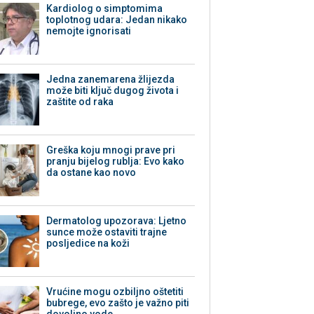
Kardiolog o simptomima
toplotnog udara: Jedan nikako
nemojte ignorisati
Jedna zanemarena žlijezda
može biti ključ dugog života i
zaštite od raka
Greška koju mnogi prave pri
pranju bijelog rublja: Evo kako
da ostane kao novo
Dermatolog upozorava: Ljetno
sunce može ostaviti trajne
posljedice na koži
Vrućine mogu ozbiljno oštetiti
bubrege, evo zašto je važno piti
dovoljno vode