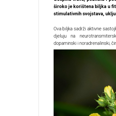
široko je korištena biljka u f
stimulativnih svojstava, uklju
Ova biljka sadrži aktivne sastojk
djeluju na neurotransmiter
dopaminski i noradrenalinski, či