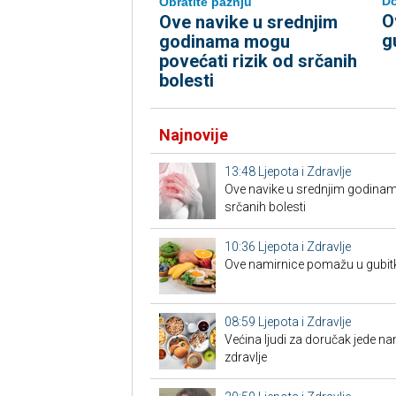
Do
Obratite pažnju
O
Ove navike u srednjim
g
godinama mogu
povećati rizik od srčanih
bolesti
Najnovije
13:48
Ljepota i Zdravlje
Ove navike u srednjim godinam
srčanih bolesti
10:36
Ljepota i Zdravlje
Ove namirnice pomažu u gubit
08:59
Ljepota i Zdravlje
Većina ljudi za doručak jede na
zdravlje