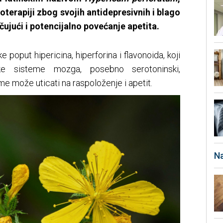
itoterapiji zbog svojih antidepresivnih i blago
čujući i potencijalno povećanje apetita.
e poput hipericina, hiperforina i flavonoida, koji
ske sisteme mozga, posebno serotoninski,
me može uticati na raspoloženje i apetit.
Na