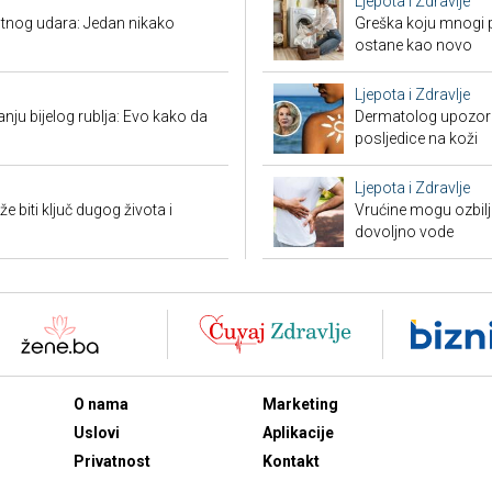
Ljepota i Zdravlje
tnog udara: Jedan nikako
Greška koju mnogi pr
ostane kao novo
Ljepota i Zdravlje
nju bijelog rublja: Evo kako da
Dermatolog upozorav
posljedice na koži
Ljepota i Zdravlje
biti ključ dugog života i
Vrućine mogu ozbiljn
dovoljno vode
O nama
Marketing
Uslovi
Aplikacije
Privatnost
Kontakt