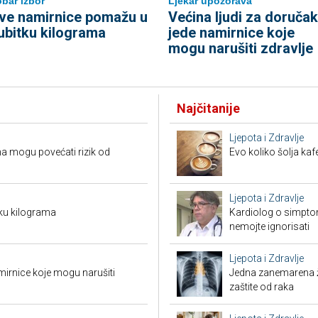
bar izbor
Ljekar upozorava
ve namirnice pomažu u
Većina ljudi za doručak
ubitku kilograma
jede namirnice koje
mogu narušiti zdravlje
Najčitanije
Ljepota i Zdravlje
a mogu povećati rizik od
Evo koliko šolja ka
Ljepota i Zdravlje
ku kilograma
Kardiolog o simpto
nemojte ignorisati
Ljepota i Zdravlje
mirnice koje mogu narušiti
Jedna zanemarena žl
zaštite od raka