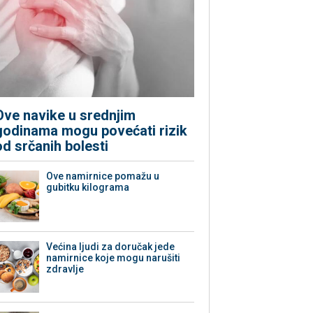
Ove navike u srednjim
godinama mogu povećati rizik
od srčanih bolesti
Ove namirnice pomažu u
gubitku kilograma
Većina ljudi za doručak jede
namirnice koje mogu narušiti
zdravlje