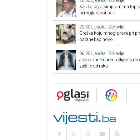
20:50
Ljepota i Zdravlje
Kardiolog o simptomima toplo
nemojte ignorisati
22:30
Ljepota i Zdravlje
Greška koju mnogi prave pri pra
ostane kao novo
06:00
Ljepota i Zdravlje
Jedna zanemarena žlijezda može 
zaštite od raka