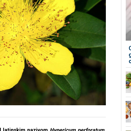
od latinskim nazivom
Hypericum perforatum
,