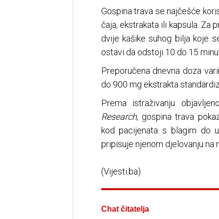
Gospina trava se najčešće koris
čaja, ekstrakata ili kapsula. Z
dvije kašike suhog bilja koje 
ostavi da odstoji 10 do 15 minu
Preporučena dnevna doza varira,
do 900 mg ekstrakta standardiz
Prema istraživanju objavlj
Research
, gospina trava poka
kod pacijenata s blagim do 
pripisuje njenom djelovanju na
(Vijesti.ba)
Chat čitatelja