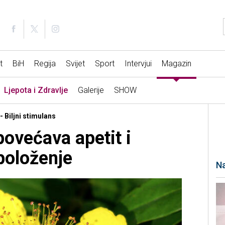
t
BiH
Regija
Svijet
Sport
Intervjui
Magazin
Ljepota i Zdravlje
Galerije
SHOW
- Biljni stimulans
povećava apetit i
položenje
Na