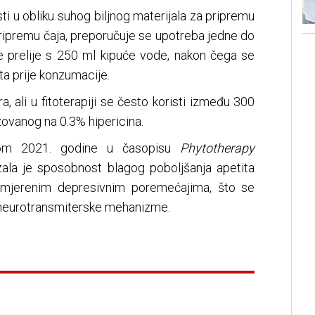
ti u obliku suhog biljnog materijala za pripremu
a pripremu čaja, preporučuje se upotreba jedne do
se prelije s 250 ml kipuće vode, nakon čega se
ta prije konzumacije.
 ali u fitoterapiji se često koristi između 300
ovanog na 0.3% hipericina.
enom 2021. godine u časopisu
Phytotherapy
zala je sposobnost blagog poboljšanja apetita
umjerenim depresivnim poremećajima, što se
 neurotransmiterske mehanizme.