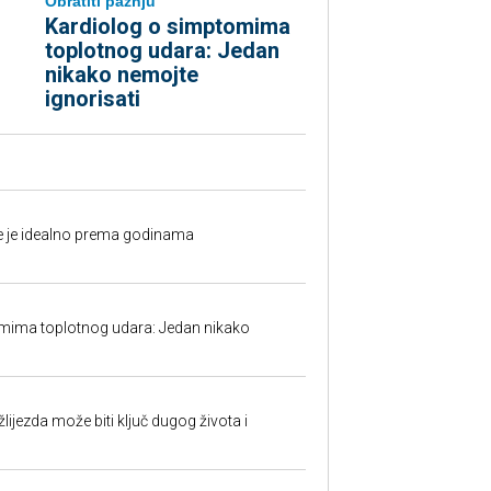
Obratiti pažnju
Kardiolog o simptomima
toplotnog udara: Jedan
nikako nemojte
ignorisati
fe je idealno prema godinama
mima toplotnog udara: Jedan nikako
ijezda može biti ključ dugog života i