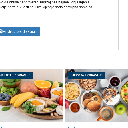
avo da obriše neprimjeren sadržaj bez najave i objašnjenja.
kcije portala Vijesti.ba. Ova vijest je sada dostupna samo za
Pridruži se diskusiji
LJEPOTA I ZDRAVLJE
LJEPOTA I ZDRAVLJE