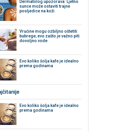
Dermatolog upozorava: Ljetno
sunce može ostaviti trajne
posljedice na koži
Vrućine mogu ozbiljno oštetiti
bubrege, evo zašto je važno piti
dovoljno vode
Evo koliko šolja kafe je idealno
prema godinama
jčitanije
Evo koliko šolja kafe je idealno
prema godinama