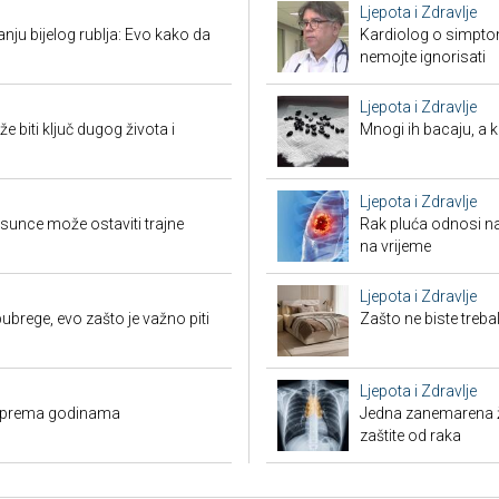
Ljepota i Zdravlje
nju bijelog rublja: Evo kako da
Kardiolog o simpto
nemojte ignorisati
Ljepota i Zdravlje
biti ključ dugog života i
Mnogi ih bacaju, a 
Ljepota i Zdravlje
sunce može ostaviti trajne
Rak pluća odnosi na
na vrijeme
Ljepota i Zdravlje
ubrege, evo zašto je važno piti
Zašto ne biste treb
Ljepota i Zdravlje
no prema godinama
Jedna zanemarena žl
zaštite od raka