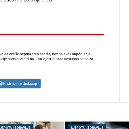
avo da obriše neprimjeren sadržaj bez najave i objašnjenja.
kcije portala Vijesti.ba. Ova vijest je sada dostupna samo za
Pridruži se diskusiji
LJEPOTA I ZDRAVLJE
LJEPOTA I ZDRAVLJE