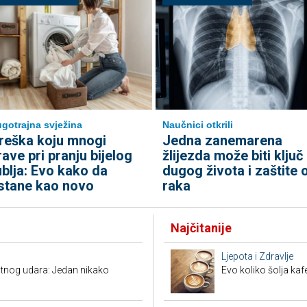
gotrajna svježina
Naučnici otkrili
reška koju mnogi
Jedna zanemarena
rave pri pranju bijelog
žlijezda može biti ključ
ublja: Evo kako da
dugog života i zaštite 
stane kao novo
raka
Najčitanije
Ljepota i Zdravlje
tnog udara: Jedan nikako
Evo koliko šolja ka