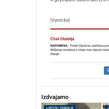
(Vijesti.ba)
Chat čitatelja
NAPOMENA
- Portal Vijesti.ba zadržava pr
Mišljenja iznešena u chatu nisu stavovi reda
čitanje.
Izdvajamo
LJEPOTA I ZDRAVLJE