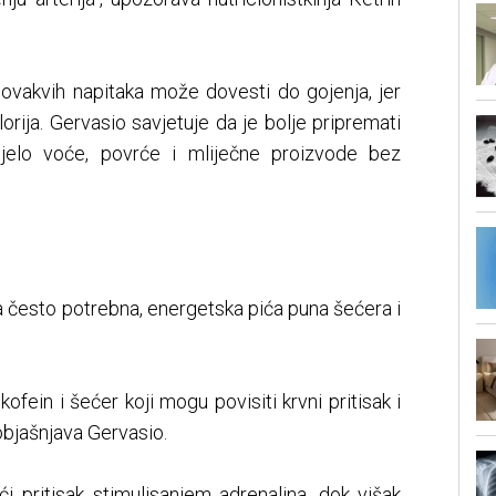
ovakvih napitaka može dovesti do gojenja, jer
orija. Gervasio savjetuje da je bolje pripremati
ijelo voće, povrće i mliječne proizvode bez
 često potrebna, energetska pića puna šećera i
ofein i šećer koji mogu povisiti krvni pritisak i
 objašnjava Gervasio.
 pritisak stimulisanjem adrenalina, dok višak