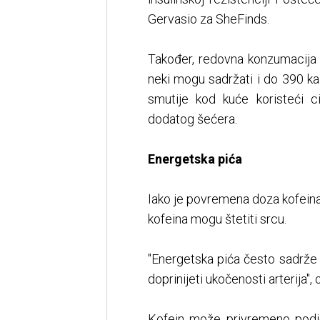
Gervasio za SheFinds.
Također, redovna konzumacija 
neki mogu sadržati i do 390 kal
smutije kod kuće koristeći c
dodatog šećera.
Energetska pića
Iako je povremena doza kofeina
kofeina mogu štetiti srcu.
"Energetska pića često sadrže k
doprinijeti ukočenosti arterija",
Kofein može privremeno podići