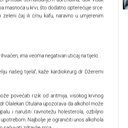
a masnoća u krvi, što dodatno opterećuje srce.
 zeleni čaj ili crnu kafu, naravno u umjerenim
ihvaćen, ima veoma negativan uticaj na tijelo.
liju našeg tijela", kaže kardiokirurg dr Džeremi
že povećati rizik od aritmija, visokog krvnog
kar dr Olalekan Otulana upozorava da alkohol može
 upalu i narušiti ravnotežu holesterola, ozbiljno
 upotrebom. Najbolje je ograničiti unos alkohola
mo sačuvati zdravlje srca.