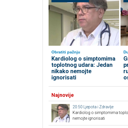
Obratiti pažnju
Du
Kardiolog o simptomima
G
toplotnog udara: Jedan
p
nikako nemojte
r
ignorisati
o
Najnovije
20:50
Ljepota i Zdravlje
Kardiolog o simptomima toplo
nemojte ignorisati