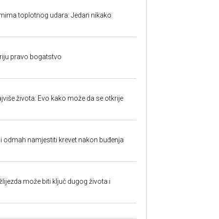
mima toplotnog udara: Jedan nikako
kriju pravo bogatstvo
jviše života: Evo kako može da se otkrije
ali odmah namjestiti krevet nakon buđenja
ijezda može biti ključ dugog života i