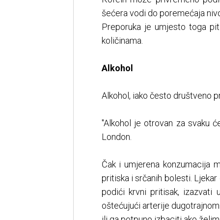
šećera vodi do poremećaja nivo
Preporuka je umjesto toga piti
količinama.
Alkohol
Alkohol, iako često društveno pr
"Alkohol je otrovan za svaku će
London.
Čak i umjerena konzumacija mo
pritiska i srčanih bolesti. Lje
podići krvni pritisak, izazvati
oštećujući arterije dugotrajnom
ili ga potpuno izbaciti ako želi