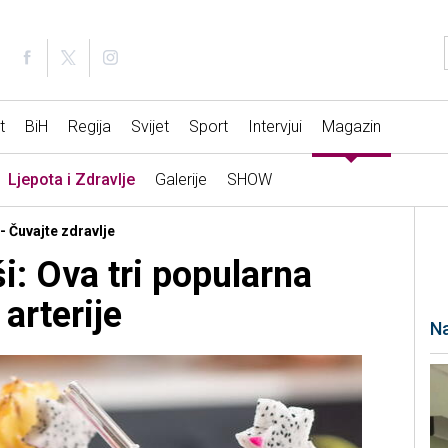
t
BiH
Regija
Svijet
Sport
Intervjui
Magazin
Ljepota i Zdravlje
Galerije
SHOW
 - Čuvajte zdravlje
i: Ova tri popularna
 arterije
Na