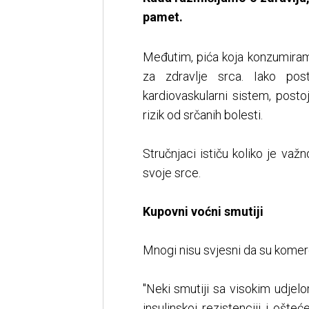
pamet.
Međutim, pića koja konzumiram
za zdravlje srca. Iako pos
kardiovaskularni sistem, postoj
rizik od srčanih bolesti.
Stručnjaci ističu koliko je važn
svoje srce.
Kupovni voćni smutiji
Mnogi nisu svjesni da su komerc
"Neki smutiji sa visokim udje
insulinskoj rezistenciji i ošteć