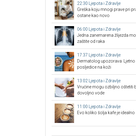
22:30
Ljepota i Zdravlje
Greška koju mnogi prave pri pra
ostane kao novo
06:00
Ljepota i Zdravlje
Jedna zanemarena žlijezda može 
zaštite od raka
17:37
Ljepota i Zdravlje
Dermatolog upozorava: Ljetno 
posljedice na koži
13:02
Ljepota i Zdravlje
Vrućine mogu ozbiljno oštetiti b
dovoljno vode
11:00
Ljepota i Zdravlje
Evo koliko šolja kafe je ideal