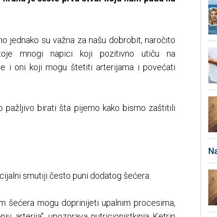
o jednako su važna za našu dobrobit, naročito
toje mnogi napici koji pozitivno utiču na
e i oni koji mogu štetiti arterijama i povećati
o pažljivo birati šta pijemo kako bismo zaštitili
Na
ijalni smutiji često puni dodatog šećera.
lom šećera mogu doprinijeti upalnim procesima,
enju arterija", upozorava nutricionistkinja Ketrin