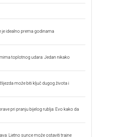
fe je idealno prema godinama
mima toplotnog udara: Jedan nikako
ijezda može biti ključ dugog života i
ave pri pranju bijelog rublja: Evo kako da
a: Ljetno sunce može ostaviti trajne