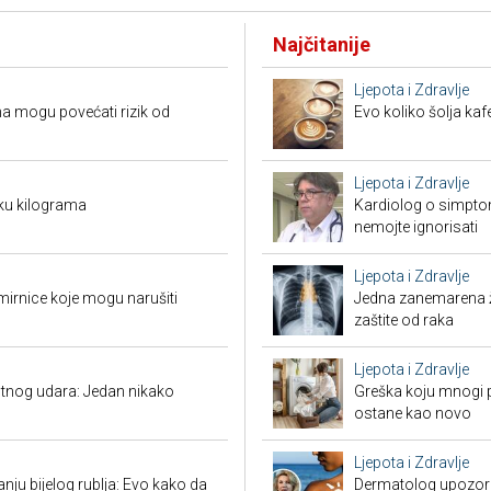
Najčitanije
Ljepota i Zdravlje
a mogu povećati rizik od
Evo koliko šolja ka
Ljepota i Zdravlje
ku kilograma
Kardiolog o simpto
nemojte ignorisati
Ljepota i Zdravlje
mirnice koje mogu narušiti
Jedna zanemarena žl
zaštite od raka
Ljepota i Zdravlje
tnog udara: Jedan nikako
Greška koju mnogi pr
ostane kao novo
Ljepota i Zdravlje
nju bijelog rublja: Evo kako da
Dermatolog upozorav