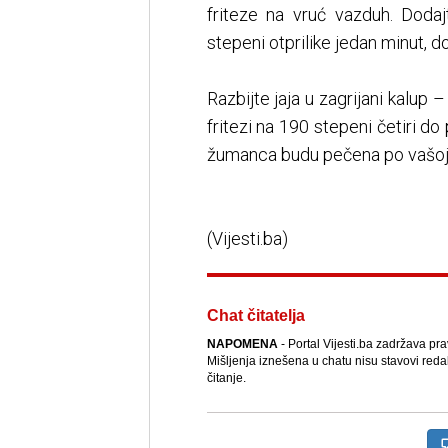
friteze na vruć vazduh. Dodaj
stepeni otprilike jedan minut, do
Razbijte jaja u zagrijani kalup 
fritezi na 190 stepeni četiri do
žumanca budu pečena po vašoj ž
(Vijesti.ba)
Chat čitatelja
NAPOMENA
- Portal Vijesti.ba zadržava pr
Mišljenja iznešena u chatu nisu stavovi reda
čitanje.