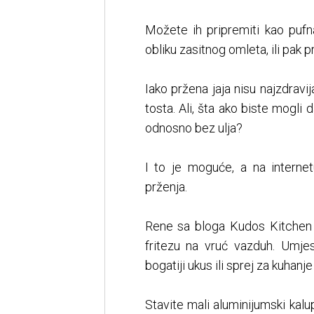
Možete ih pripremiti kao pufn
obliku zasitnog omleta, ili pak p
Iako pržena jaja nisu najzdravi
tosta. Ali, šta ako biste mogli 
odnosno bez ulja?
I to je moguće, a na internetu
prženja.
Rene sa bloga Kudos Kitchen p
fritezu na vruć vazduh. Umjes
bogatiji ukus ili sprej za kuhanj
Stavite mali aluminijumski kalup