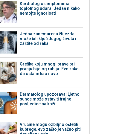
Kardiolog o simptomima
toplotnog udara: Jedan nikako
nemojte ignorisati
Jedna zanemarena žlijezda
može biti ključ dugog života i
zaštite od raka
Greška koju mnogi prave pri
pranju bijelog rublja: Evo kako
da ostane kao novo
Dermatolog upozorava: Ljetno
sunce može ostaviti trajne
posljedice na koži
Vrućine mogu ozbiljno oštetiti
bubrege, evo zašto je važno piti
dovoljno vode