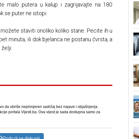
te malo putera u kalup i zagrijavajte na 180
k se puter ne istopi.
– možete staviti onoliko koliko stane. Pecite ih u
 pet minuta, ili dok bjelanca ne postanu čvrsta, a
elji.
avo da obriše neprimjeren sadržaj bez najave i objašnjenja.
kcije portala Vijesti.ba. Ova vijest je sada dostupna samo za
Pridruži se diskusiji