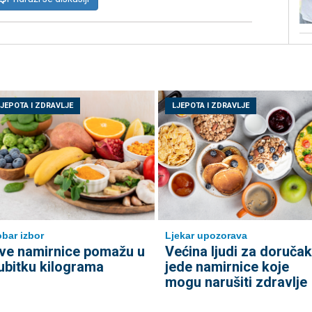
LJEPOTA I ZDRAVLJE
LJEPOTA I ZDRAVLJE
bar izbor
Ljekar upozorava
ve namirnice pomažu u
Većina ljudi za doručak
ubitku kilograma
jede namirnice koje
mogu narušiti zdravlje