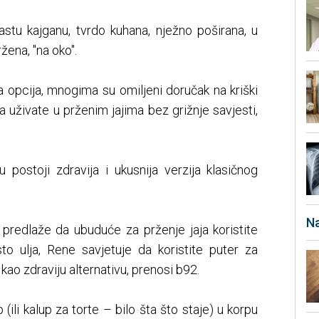
astu kajganu, tvrdo kuhana, nježno poširana, u
ržena, "na oko".
ja opcija, mnogima su omiljeni doručak na kriški
da uživate u prženim jajima bez grižnje savjesti,
 postoji zdravija i ukusnija verzija klasičnog
Na
redlaže da ubuduće za prženje jaja koristite
to ulja, Rene savjetuje da koristite puter za
e kao zdraviju alternativu, prenosi b92.
 (ili kalup za torte – bilo šta što staje) u korpu