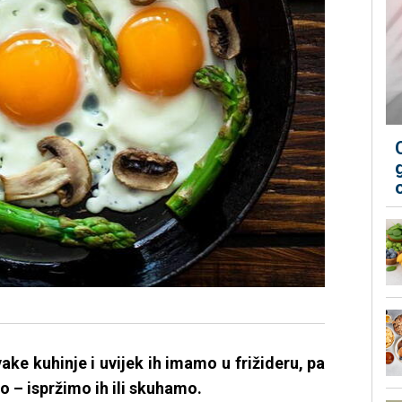
ake kuhinje i uvijek ih imamo u frižideru, pa
 – ispržimo ih ili skuhamo.