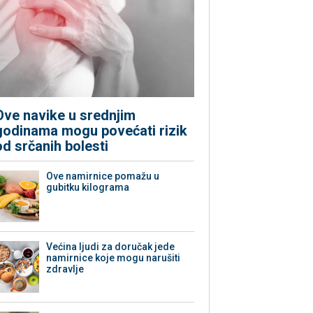
Ove navike u srednjim
godinama mogu povećati rizik
od srčanih bolesti
Ove namirnice pomažu u
gubitku kilograma
Većina ljudi za doručak jede
namirnice koje mogu narušiti
zdravlje