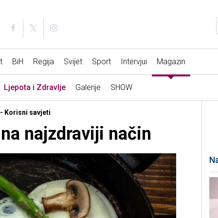
t
BiH
Regija
Svijet
Sport
Intervjui
Magazin
Ljepota i Zdravlje
Galerije
SHOW
- Korisni savjeti
 na najzdraviji način
Na