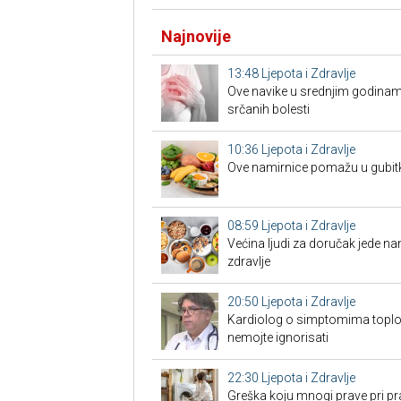
Najnovije
13:48
Ljepota i Zdravlje
Ove navike u srednjim godinam
srčanih bolesti
10:36
Ljepota i Zdravlje
Ove namirnice pomažu u gubit
08:59
Ljepota i Zdravlje
Većina ljudi za doručak jede na
zdravlje
20:50
Ljepota i Zdravlje
Kardiolog o simptomima toplo
nemojte ignorisati
22:30
Ljepota i Zdravlje
Greška koju mnogi prave pri pra