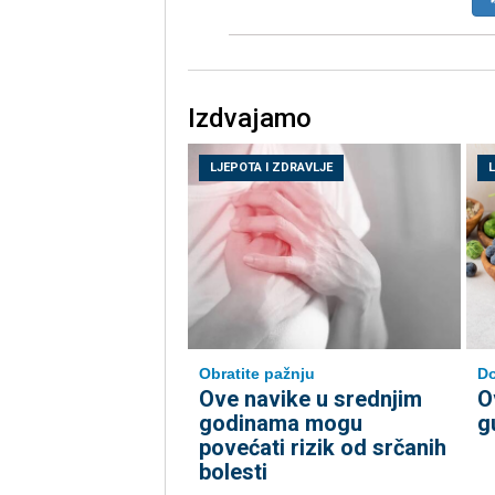
Izdvajamo
LJEPOTA I ZDRAVLJE
Do
Obratite pažnju
O
Ove navike u srednjim
g
godinama mogu
povećati rizik od srčanih
bolesti