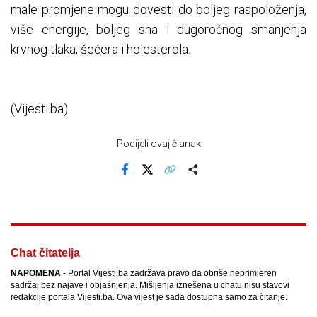
male promjene mogu dovesti do boljeg raspoloženja,
više energije, boljeg sna i dugoročnog smanjenja
krvnog tlaka, šećera i holesterola.
(Vijesti.ba)
Podijeli ovaj članak
Facebook
X
Kopiraj link
Više
Chat čitatelja
NAPOMENA
- Portal Vijesti.ba zadržava pravo da obriše neprimjeren
sadržaj bez najave i objašnjenja. Mišljenja iznešena u chatu nisu stavovi
redakcije portala Vijesti.ba. Ova vijest je sada dostupna samo za čitanje.