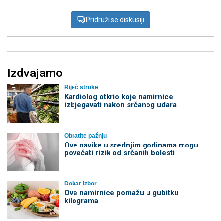
Pridruži se diskusiji
Izdvajamo
Riječ struke
Kardiolog otkrio koje namirnice
izbjegavati nakon srčanog udara
Obratite pažnju
Ove navike u srednjim godinama mogu
povećati rizik od srčanih bolesti
Dobar izbor
Ove namirnice pomažu u gubitku
kilograma