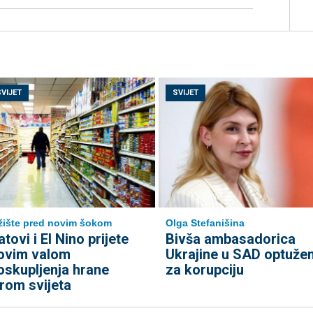
SVIJET
SVIJET
žište pred novim šokom
Olga Stefanišina
atovi i El Nino prijete
Bivša ambasadorica
ovim valom
Ukrajine u SAD optuže
oskupljenja hrane
za korupciju
irom svijeta