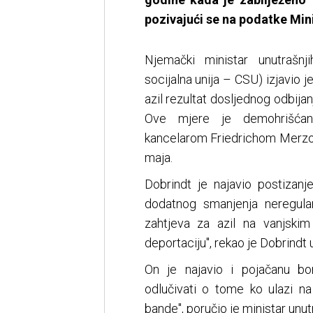
pozivajući se na podatke Mini
Njemački ministar unutrašnj
socijalna unija – CSU) izjavio 
azil rezultat dosljednog odbij
Ove mjere je demohrišćans
kancelarom Friedrichom Merzo
maja.
Dobrindt je najavio postizan
dodatnog smanjenja neregula
zahtjeva za azil na vanjski
deportaciju", rekao je Dobrindt u
On je najavio i pojačanu bo
odlučivati o tome ko ulazi na 
bande", poručio je ministar unu