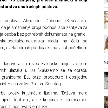
starstva unutrašnjih poslova.
ih poslova Alexander Dobrindt (Kršćansko-
je da je smanjenje broja podnosilaca zahtjeva za
anja osoba bez potrebnih dokumenata na granici.
ko-socijaldemokratska vlada, na čelu sa
m, uvela odmah po dolasku na vlast početkom
Na
je dogovora na nivou Evropske unije s ciljem
rnih ulazaka u EU. "Zalažemo se za obradu
m granicama EU, brže procedure i dosljednu
 intervjuu za list Bild am Sonntag.
rbu protiv krijumčara ljudima. "Država mora
njenu teritoriju, a ne kriminalne krijumčarske
trašnjih poslova Njemačke.