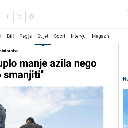
t
BiH
Regija
Svijet
Sport
Intervjui
Magazin
nistarstva
plo manje azila nego
 smanjiti"
Na