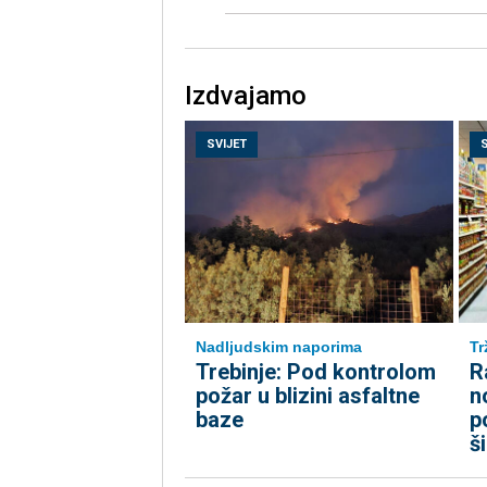
Izdvajamo
SVIJET
Nadljudskim naporima
Tr
Trebinje: Pod kontrolom
R
požar u blizini asfaltne
n
baze
p
š