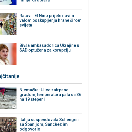
milijardi dolara
Ratovi i El Nino prijete novim
valom poskupljenja hrane širom
svijeta
Bivša ambasadorica Ukrajine u
SAD optužena za korupciju
jčitanije
Njemačka: Ulice zatrpane
gradom, temperatura pala sa 36
na 19 stepeni
Italija suspendovala Schengen
sa Španijom, Sanchez im
odgovorio