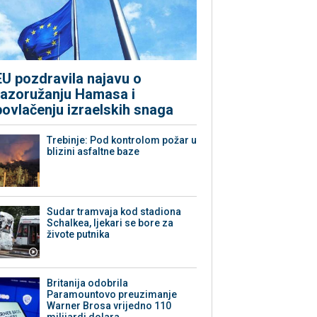
EU pozdravila najavu o
razoružanju Hamasa i
povlačenju izraelskih snaga
Trebinje: Pod kontrolom požar u
blizini asfaltne baze
Sudar tramvaja kod stadiona
Schalkea, ljekari se bore za
živote putnika
Britanija odobrila
Paramountovo preuzimanje
Warner Brosa vrijedno 110