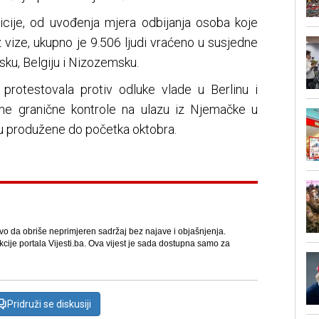
cije, od uvođenja mjera odbijanja osoba koje
vize, ukupno je 9.506 ljudi vraćeno u susjedne
usku, Belgiju i Nizozemsku.
protestovala protiv odluke vlade u Berlinu i
ne granične kontrole na ulazu iz Njemačke u
u produžene do početka oktobra.
avo da obriše neprimjeren sadržaj bez najave i objašnjenja.
kcije portala Vijesti.ba. Ova vijest je sada dostupna samo za
Pridruži se diskusiji