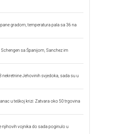
rpane gradom, temperatura pala sa 36 na
la Schengen sa Španijom, Sanchez im
23 nekretnine Jehovinih svjedoka, sada su u
anac u teškoj krizi: Zatvara oko 50 trgovina
 je njihovih vojnika do sada poginulo u