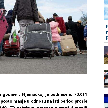
ve godine u Njemačkoj je podneseno 70.011
0 posto manje u odnosu na isti period prošle
140.173 zahtjeva, prenose njemački mediji