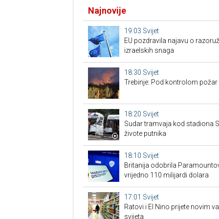
Najnovije
19:03
Svijet
EU pozdravila najavu o razoru
izraelskih snaga
18:30
Svijet
Trebinje: Pod kontrolom požar u
18:20
Svijet
Sudar tramvaja kod stadiona Sc
živote putnika
18:10
Svijet
Britanija odobrila Paramount
vrijedno 110 milijardi dolara
17:01
Svijet
Ratovi i El Nino prijete novim 
svijeta