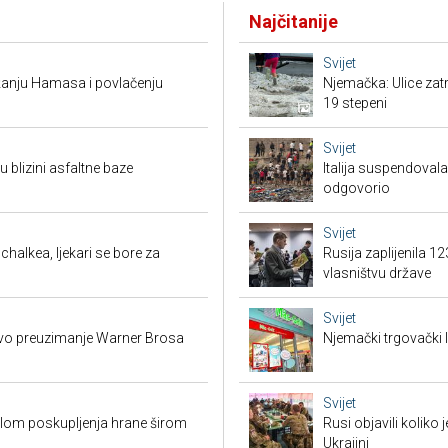
Najčitanije
Svijet
žanju Hamasa i povlačenju
Njemačka: Ulice zat
19 stepeni
Svijet
 blizini asfaltne baze
Italija suspendova
odgovorio
Svijet
halkea, ljekari se bore za
Rusija zaplijenila 1
vlasništvu države
Svijet
ovo preuzimanje Warner Brosa
Njemački trgovački l
Svijet
valom poskupljenja hrane širom
Rusi objavili koliko
Ukrajini