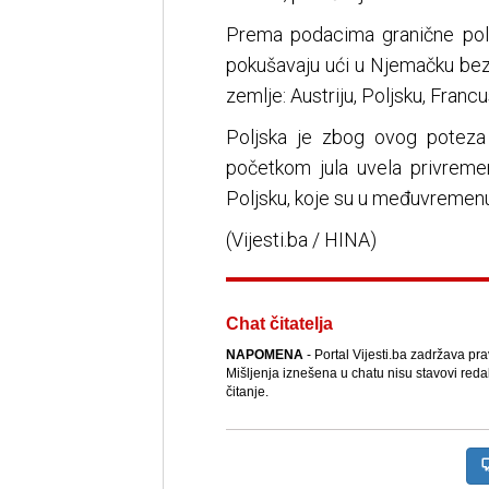
Prema podacima granične poli
pokušavaju ući u Njemačku bez 
zemlje: Austriju, Poljsku, Franc
Poljska je zbog ovog poteza 
početkom jula uvela privreme
Poljsku, koje su u međuvremen
(Vijesti.ba / HINA)
Chat čitatelja
NAPOMENA
- Portal Vijesti.ba zadržava pr
Mišljenja iznešena u chatu nisu stavovi reda
čitanje.