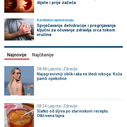
dijete i prije začeća
Kardiolozi upozoravaju
Sprječavanje dehidracije i pregrijavanja
ključni za očuvanje zdravlja srca tokom
vrućina
Najnovije
Najčitanije
08:48
Ljepota i Zdravlje
Najagresivniji oblik raka ne štedi nikoga: Koža
pamti opekotine
08:24
Ljepota i Zdravlje
Slatko od šljiva po starinskom receptu:
Otkrivena tajna