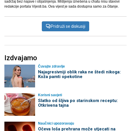
sadržaj bez najave i objašnjenja. Mišljenja iznešena u chatu nisu stavovi
redakcije portala Vijesti.ba. Ova vijest je sada dostupna samo za čitanje.
Pridruži se diskusiji
Izdvajamo
Čuvajte zdravlje
Najagresivniji oblik raka ne štedi nikoga:
Koža pamti opekotine
Korisni savjeti
Slatko od šljiva po starinskom receptu:
Otkrivena tajna
Naučnici upozoravaju
Očeva loša prehrana može utjecati na