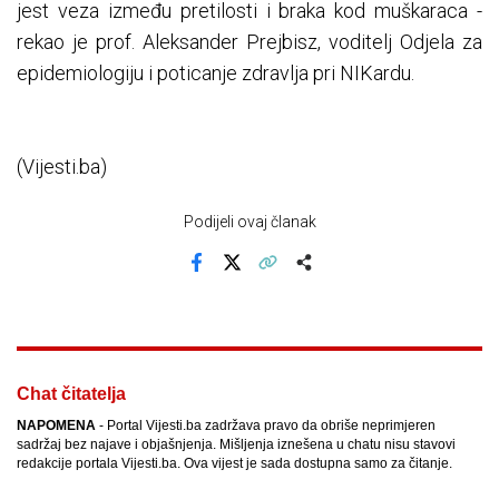
jest veza između pretilosti i braka kod muškaraca -
rekao je prof. Aleksander Prejbisz, voditelj Odjela za
epidemiologiju i poticanje zdravlja pri NIKardu.
(Vijesti.ba)
Podijeli ovaj članak
Facebook
X
Kopiraj link
Više
Chat čitatelja
NAPOMENA
- Portal Vijesti.ba zadržava pravo da obriše neprimjeren
sadržaj bez najave i objašnjenja. Mišljenja iznešena u chatu nisu stavovi
redakcije portala Vijesti.ba. Ova vijest je sada dostupna samo za čitanje.