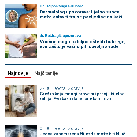
Dr. Helppikangas-Hunara
Dermatolog upozorava: Ljetno sunce
može ostaviti trajne posljedice na koži
dr. Bećiragić upozorava
Vrućine mogu ozbiljno oštetiti bubrege,
evo zašto je važno piti dovoljno vode
Najnovije
Najčitanije
22:30
Ljepota i Zdravlje
Greška koju mnogi prave pri pranju bijelog
rublja: Evo kako da ostane kao novo
06:00
Ljepota i Zdravlje
Jedna zanemarena žlijezda može biti ključ