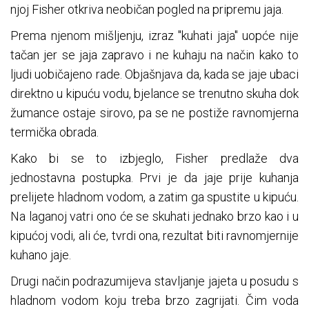
njoj Fisher otkriva neobičan pogled na pripremu jaja.
Prema njenom mišljenju, izraz "kuhati jaja" uopće nije
tačan jer se jaja zapravo i ne kuhaju na način kako to
ljudi uobičajeno rade. Objašnjava da, kada se jaje ubaci
direktno u kipuću vodu, bjelance se trenutno skuha dok
žumance ostaje sirovo, pa se ne postiže ravnomjerna
termička obrada.
Kako bi se to izbjeglo, Fisher predlaže dva
jednostavna postupka. Prvi je da jaje prije kuhanja
prelijete hladnom vodom, a zatim ga spustite u kipuću.
Na laganoj vatri ono će se skuhati jednako brzo kao i u
kipućoj vodi, ali će, tvrdi ona, rezultat biti ravnomjernije
kuhano jaje.
Drugi način podrazumijeva stavljanje jajeta u posudu s
hladnom vodom koju treba brzo zagrijati. Čim voda